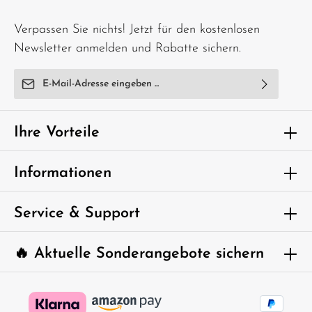
Verpassen Sie nichts! Jetzt für den kostenlosen
Newsletter anmelden und Rabatte sichern.
E-Mail-Adresse*
Ich habe die
Datenschutzbestimmungen
zur Kenntnis
genommen und die
AGB
gelesen und bin mit ihnen
Ihre Vorteile
einverstanden.
Um weiterzugehen, geben Sie die oben
Informationen
abgebildeten Zeichen ein*
Service & Support
🔥 Aktuelle Sonderangebote sichern