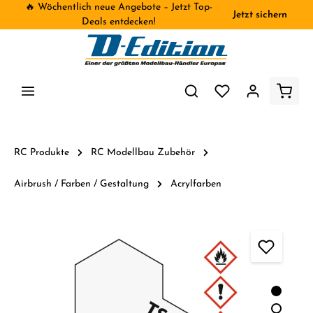
🔥 Wöchentlich neue Angebote – Jetzt Top-
Jetzt sichern
inhalt springen
Deals entdecken!
RC Produkte
RC Modellbau Zubehör
Airbrush / Farben / Gestaltung
Acrylfarben