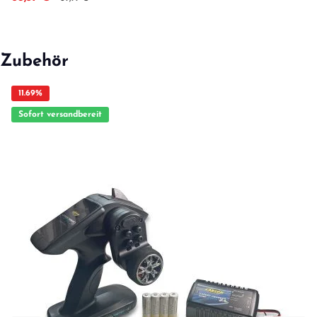
wasserfesten Auslegung. Der Regler ist individuell einstellbar und sorgt für maximale
Kontrolle auf jeder Strecke. Regler Eigenschaften: · Dauerstrom: 60A für stabile Leistung
im Dauereinsatz · Spitzenstrom: 360A für kurze Power-Spitzen · Brushless Sensorless
Technologie für einfache Handhabung · Kompatibel mit 2S 7,4V und 3S 11,1V LiPo Akkus · T-
Plug Anschluss für sichere Verbindung zum Akku · Programmierbar mit Setup Card
Zubehör
(separat erhältlich) Motor Eigenschaften: · 3300 KV Motor mit 800 Watt Leistung ·
Maximaler Dauerstrom: 47A · Drehzahl bis zu 50000 U/min für extreme Geschwindigkeit ·
Kompaktes Maß: 36mm Durchmesser und 50mm Länge · Ideal für 1:10 Fahrzeuge im Onroad
und Offroad Bereich Lieferumfang: · 1x Carson Brushless Set Dragster Turbo 3300 KV 1:10
11.69
%
Erforderliches Zubehör: · 2S oder 3S LiPo Akku mit T-Plug · Carson Program Card
Artikelnummer CT-500906303 (für individuelle Reglereinstellungen) ACHTUNG Benutzung
Sofort versandbereit
unter einfacher Aufsicht von Erwachsenen. Nicht für Kinder unter 14 Jahren geeignet.
Vorteile auf einen Blick Robuste und zuverlässige Komponenten für den RC-
EinsatzKompatibel mit gängigen Carson-Systemen und ModellenIdeal zur Erweiterung,
Wartung oder Individualisierung von RC-Fahrzeugen und -Systemen