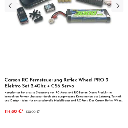
Carson RC Fernsteuerung Reflex Wheel PRO 3
Elektro Set 2.4Ghz + CS6 Servo
Komplettset für präzise Steuerung von RC-Autos und RC-Booten Dieses Produkt im
kompakten Format überzeugt durch eine ausgewogene Kombination aus Leistung, Technik
und Design - ideal für anspruchsvolle Modellbauer und RC-Fans. Das Carson Reflex Wheel
PRO 3 Elektro Set mit 2,4 GHz Technologie und leistungsstarkem CS-6 Servo ist die ideale
Lösung für alle, die ein vollwertiges Fernsteuer-Set für RC-Autos und RC-Boote suchen.
114,80 €*
130,00 €*
Dank des enthaltenen Empfängers, Fahrakkus und Ladegeräts ist dieses Set optimal für
ARR- oder Bausatzmodelle geeignet. Lieferumfang: 2-Kanal 2,4 GHz Sender 4-Kanal Mini-
Empfänger Expert Charger Car and Radio 7,2 V / 3000 mAh Fahrakku (TAMIYA-Stecker)
CS-6 Lenkservo mit 6 kg Stellkraft 4x Mignon NiMH Senderakkus (2100 mAh)