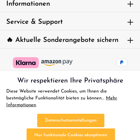
Um weiterzugehen, geben Sie die oben
Informationen
abgebildeten Zeichen ein*
Service & Support
🔥 Aktuelle Sonderangebote sichern
Wir respektieren Ihre Privatsphäre
Diese Website verwendet Cookies, um Ihnen die
bestmögliche Funktionalität bieten zu können...
Mehr
Informationen
.
* Alle Preise inkl. gesetzl. Mehrwertsteuer zzgl.
Versandkosten
und
ggf. Nachnahmegebühren, wenn nicht anders angegeben.
Datenschutzeinstellungen
FAQ - Sofort Hilfe
Kontakt
Gutscheine
Reklamationen
Nur funktionale Cookies akzeptieren
Impressum
Bestellung Widerrufen
Widerrufsbelehrung