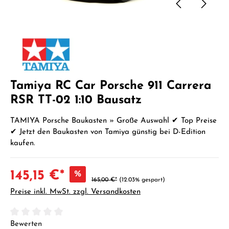
Tamiya RC Car Porsche 911 Carrera
RSR TT-02 1:10 Bausatz
TAMIYA Porsche Baukasten » Große Auswahl ✔ Top Preise
✔ Jetzt den Baukasten von Tamiya günstig bei D-Edition
kaufen.
145,15 €*
%
165,00 €*
(12.03% gespart)
Preise inkl. MwSt. zzgl. Versandkosten
Durchschnittliche Bewertung von 0 von 5 Sternen
Bewerten