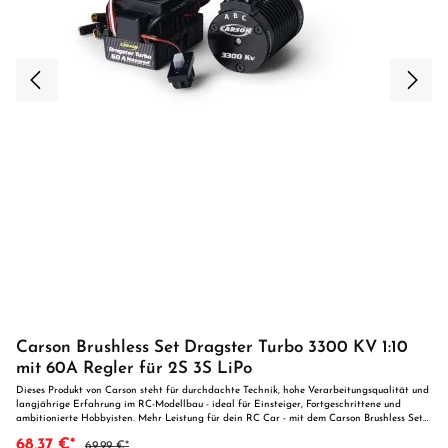
Carson Brushless Set Dragster Turbo 3300 KV 1:10
mit 60A Regler für 2S 3S LiPo
Dieses Produkt von Carson steht für durchdachte Technik, hohe Verarbeitungsqualität und
langjährige Erfahrung im RC-Modellbau - ideal für Einsteiger, Fortgeschrittene und
ambitionierte Hobbyisten. Mehr Leistung für dein RC Car - mit dem Carson Brushless Set
Dragster Turbo 3300 KV 1:10 erhältst du eine kraftvolle und zuverlässige Brushless-Combo
68,37 €*
69,99 €*
für ambitionierte Fahrer. Das Set überzeugt mit starker Leistung, hoher Effizienz und einer