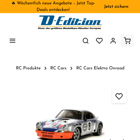
🔥 Wöchentlich neue Angebote – Jetzt Top-
Jetzt sichern
inhalt springen
Deals entdecken!
RC Produkte
RC Cars
RC Cars Elektro Onroad