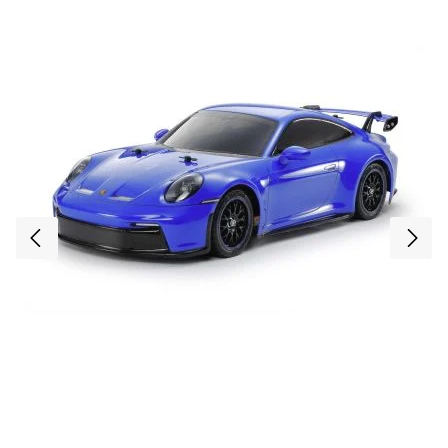
rissiger Haut führen. ACHTUNG Nicht geeignet für Kinder unter 14 Jahren. Benutzung
unter Aufsicht von Erwachsenen. Vorteile auf einen Blick Speziallacke mit hervorragender
Deckkraft und HaftungIdeal abgestimmt auf Modellbau-MaterialienFür realistische und
langlebige Oberflächenbeschichtungen