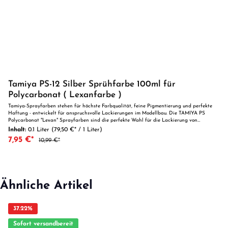
Tamiya PS-12 Silber Sprühfarbe 100ml für
Polycarbonat ( Lexanfarbe )
Tamiya-Sprayfarben stehen für höchste Farbqualität, feine Pigmentierung und perfekte
Haftung - entwickelt für anspruchsvolle Lackierungen im Modellbau. Die TAMIYA PS
Polycarbonat "Lexan" Sprayfarben sind die perfekte Wahl für die Lackierung von
unlackierten Bausatzkarosserien. Entwickelt für den Einsatz auf Polycarbonat-Materialien,
Inhalt:
0.1 Liter
(79,50 €* / 1 Liter)
bieten diese hochdeckenden Farben in verschiedenen Farbtönen eine ideale Lösung zur
7,95 €*
10,99 €*
individuellen Gestaltung Ihrer Modelle. Jede Dose enthält 100 ml hochwertiger Farbe, die
sowohl Öl- als auch kraftstoffresistent ist - perfekt für den Einsatz auf Nitro-Modellen. Um
beste Ergebnisse zu erzielen, sollte die Karosserie vor der Anwendung gründlich entfettet
und gereinigt werden. Tragen Sie die Farbe in dünnen Schichten auf, wobei ein Abstand
von ca. 30 cm empfohlen wird. Lassen Sie zwischen den einzelnen Sprühvorgängen die
Farbe leicht antrocknen, um unschöne „Tränen“ zu vermeiden. Für optimale
Ähnliche Artikel
Lackierergebnisse sollten stets die Lackieranweisungen des Modells sowie die Hinweise auf
der Spraydose beachtet werden. Mit TAMIYA PS Sprayfarben erreichen Sie ein perfektes,
langlebiges Finish für Ihre Modellkarosserien. Ob für Modellautos, Flugzeuge oder andere
Modellbauprojekte - mit Tamiya Farbspray erzielen Sie stets ein professionelles Ergebnis.
37.22
%
Farbcode-Erklärung: · X = Acryl-Streichfarbe, glänzend · XF = Acryl-Streichfarbe, matt ·
AS = Acryl-Sprayfarbe für Flugmodelle · TS = Acryl-Sprayfarbe · PS = Polycarbonat
Sofort versandbereit
"Lexan" Sprayfarbe Inhalt: 100 ml Signalwort Gefahr Gefahrenhinweise: Signalwort