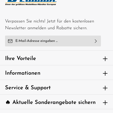
Verpassen Sie nichts! Jetzt für den kostenlosen
Newsletter anmelden und Rabatte sichern.
E-Mail-Adresse*
Ich habe die
Datenschutzbestimmungen
zur Kenntnis
genommen und die
AGB
gelesen und bin mit ihnen
Ihre Vorteile
einverstanden.
Um weiterzugehen, geben Sie die oben
Informationen
abgebildeten Zeichen ein*
Service & Support
🔥 Aktuelle Sonderangebote sichern