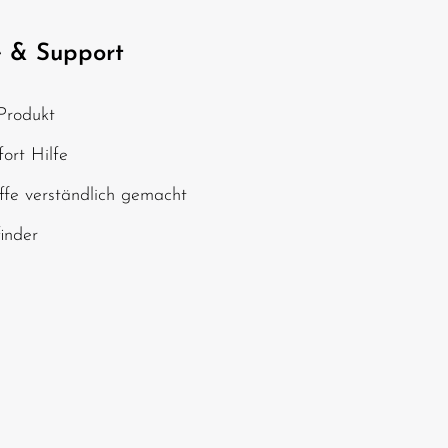
nschutzbestimmungen
zur Kenntnis
e
AGB
gelesen und bin mit ihnen
e & Support
, geben Sie die oben
Produkt
chen ein*
ort Hilfe
ffe verständlich gemacht
finder