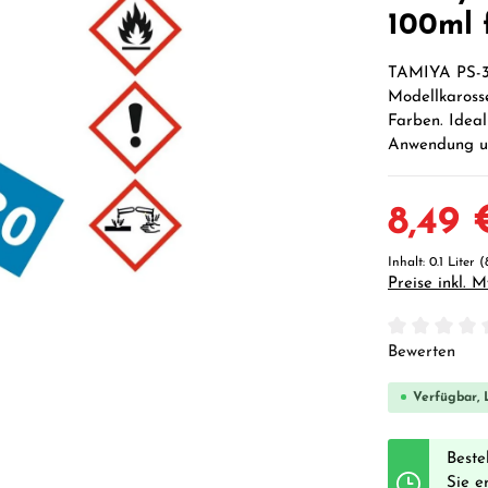
100ml 
TAMIYA PS-30
Modellkarosse
Farben. Ideal
Anwendung un
8,49 
Inhalt:
0.1 Liter
(
Preise inkl. 
Durchschnittl
Bewerten
Verfügbar, L
Beste
Sie e