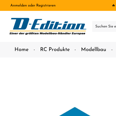
Anmelden
oder
Registrieren
🔥
inhalt springen
Home
RC Produkte
Modellbau