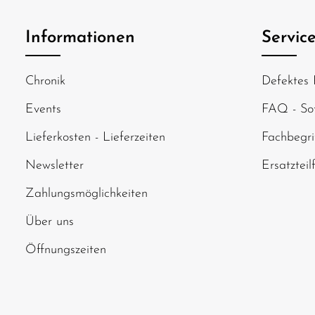
Ich habe die
Date
genommen und di
Informationen
Servic
einverstanden.
Um weiterzugehen
Chronik
Defektes 
abgebildeten Zei
Events
FAQ - Sof
Lieferkosten - Lieferzeiten
Fachbegri
Newsletter
Ersatzteil
Zahlungsmöglichkeiten
Über uns
Öffnungszeiten