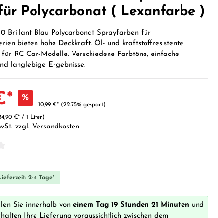
für Polycarbonat ( Lexanfarbe )
 Brillant Blau Polycarbonat Sprayfarben für
rien bieten hohe Deckkraft, Öl- und kraftstoffresistente
 für RC Car-Modelle. Verschiedene Farbtöne, einfache
d langlebige Ergebnisse.
€*
%
10,99 €*
(22.75% gespart)
84,90 €* / 1 Liter)
MwSt. zzgl. Versandkosten
iche Bewertung von 0 von 5 Sternen
ieferzeit: 2-4 Tage*
llen Sie innerhalb von
einem Tag 19 Stunden 21 Minuten
und
rhalten Ihre Lieferung voraussichtlich zwischen dem