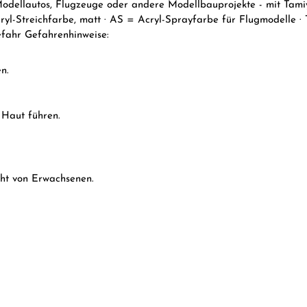
Modellautos, Flugzeuge oder andere Modellbauprojekte - mit Tamiya
cryl-Streichfarbe, matt · AS = Acryl-Sprayfarbe für Flugmodelle 
efahr Gefahrenhinweise:
n.
 Haut führen.
cht von Erwachsenen.