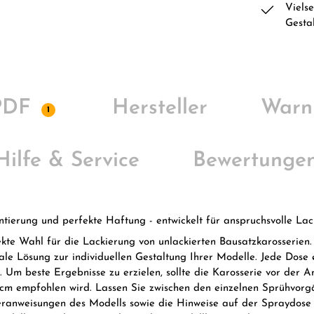
Viels
Gesta
 PDF
Hersteller
Warn
1
 Hilfe & Service
Bewertunge
ntierung und perfekte Haftung - entwickelt für anspruchsvolle La
e Wahl für die Lackierung von unlackierten Bausatzkarosserien. E
e Lösung zur individuellen Gestaltung Ihrer Modelle. Jede Dose e
en. Um beste Ergebnisse zu erzielen, sollte die Karosserie vor der
 cm empfohlen wird. Lassen Sie zwischen den einzelnen Sprühvorg
ckieranweisungen des Modells sowie die Hinweise auf der Spraydo