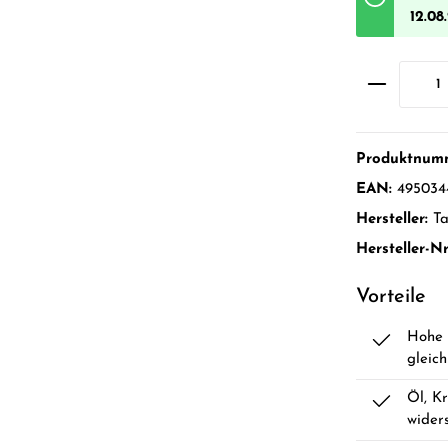
12.08
Produktnum
EAN:
495034
Hersteller:
T
Hersteller-Nr
Vorteile
Hohe 
gleic
Öl, Kr
wider