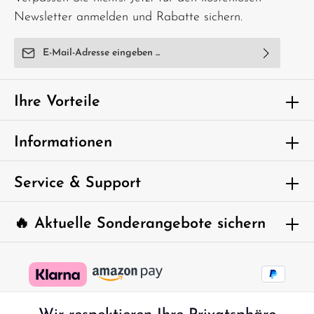
Newsletter anmelden und Rabatte sichern.
E-Mail-Adresse*
Ich habe die
Datenschutzbestimmungen
zur Kenntnis
genommen und die
AGB
gelesen und bin mit ihnen
Ihre Vorteile
einverstanden.
Um weiterzugehen, geben Sie die oben
Informationen
abgebildeten Zeichen ein*
Service & Support
🔥 Aktuelle Sonderangebote sichern