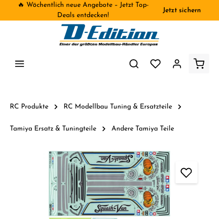
🔥 Wöchentlich neue Angebote – Jetzt Top-
Jetzt sichern
inhalt springen
Deals entdecken!
RC Produkte
RC Modellbau Tuning & Ersatzteile
Tamiya Ersatz & Tuningteile
Andere Tamiya Teile