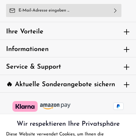
E-Mail-Adresse*
Ich habe die
Datenschutzbestimmungen
zur Kenntnis
genommen und die
AGB
gelesen und bin mit ihnen
Ihre Vorteile
einverstanden.
Um weiterzugehen, geben Sie die oben
Informationen
abgebildeten Zeichen ein*
Service & Support
🔥 Aktuelle Sonderangebote sichern
Wir respektieren Ihre Privatsphäre
Diese Website verwendet Cookies, um Ihnen die