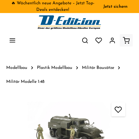
🔥 Wöchentlich neue Angebote – Jetzt Top-
Jetzt sichern
inhalt springen
Deals entdecken!
Modellbau
Plastik Modellbau
Militär Bausätze
Militär Modelle 1:48