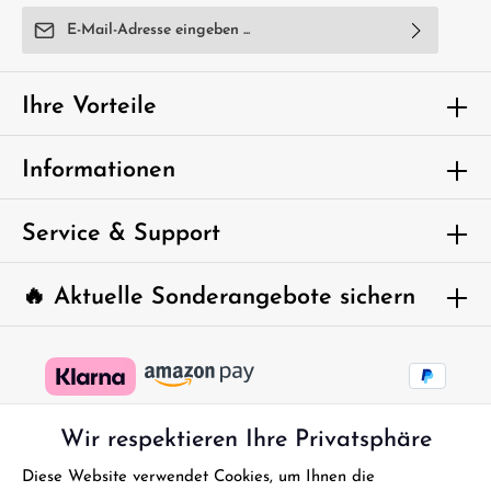
E-Mail-Adresse*
Ich habe die
Datenschutzbestimmungen
zur Kenntnis
genommen und die
AGB
gelesen und bin mit ihnen
Ihre Vorteile
einverstanden.
Um weiterzugehen, geben Sie die oben
Informationen
abgebildeten Zeichen ein*
Service & Support
🔥 Aktuelle Sonderangebote sichern
Wir respektieren Ihre Privatsphäre
Diese Website verwendet Cookies, um Ihnen die