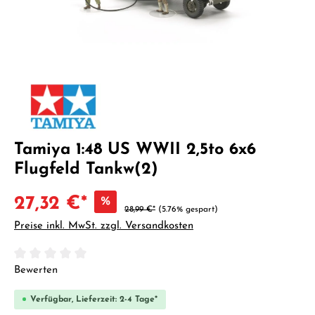
Tamiya 1:48 US WWII 2,5to 6x6
Flugfeld Tankw(2)
27,32 €*
%
28,99 €*
(5.76% gespart)
Preise inkl. MwSt. zzgl. Versandkosten
Durchschnittliche Bewertung von 0 von 5 Sternen
Bewerten
Verfügbar, Lieferzeit: 2-4 Tage*