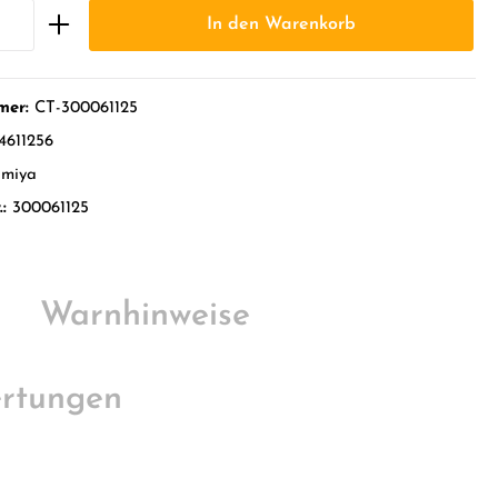
In den Warenkorb
mer:
CT-300061125
4611256
amiya
.:
300061125
Warnhinweise
rtungen