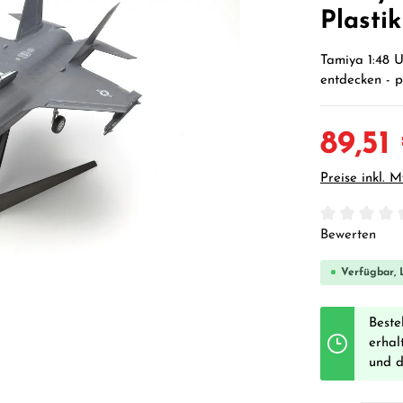
Plasti
Tamiya 1:48 U
entdecken - 
89,51
Preise inkl. 
Durchschnittl
Bewerten
Verfügbar, L
Beste
erhal
und 