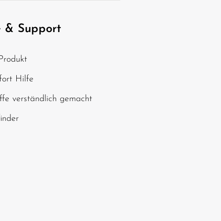
nschutzbestimmungen
zur Kenntnis
e
AGB
gelesen und bin mit ihnen
e & Support
, geben Sie die oben
Produkt
chen ein*
ort Hilfe
ffe verständlich gemacht
finder