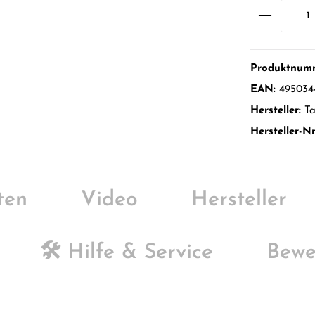
Produktnum
EAN:
495034
Hersteller:
T
Hersteller-Nr
ten
Video
Hersteller
🛠️ Hilfe & Service
Bewe