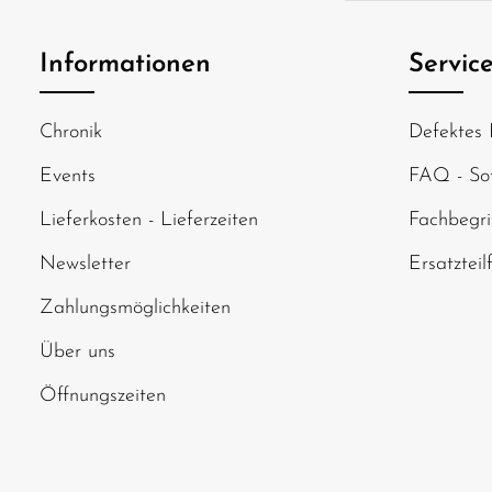
Ich habe die
Date
genommen und di
Informationen
Servic
einverstanden.
Um weiterzugehen
Chronik
Defektes 
abgebildeten Zei
Events
FAQ - Sof
Lieferkosten - Lieferzeiten
Fachbegri
Newsletter
Ersatzteil
Zahlungsmöglichkeiten
Über uns
Öffnungszeiten