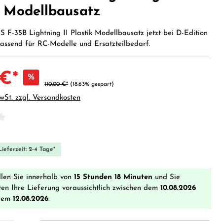
k Modellbausatz
S F-35B Lightning II Plastik Modellbausatz jetzt bei D-Edition
passend für RC-Modelle und Ersatzteilbedarf.
 €*
%
110,00 €*
(18.63% gespart)
MwSt. zzgl. Versandkosten
iche Bewertung von 0 von 5 Sternen
ieferzeit: 2-4 Tage*
llen Sie innerhalb von
15 Stunden 18 Minuten
und Sie
ten Ihre Lieferung voraussichtlich zwischen dem
10.08.2026
dem
12.08.2026
.