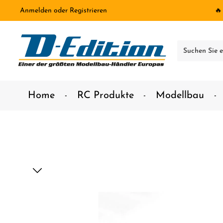
Anmelden
oder
Registrieren
🔥
inhalt springen
Home
RC Produkte
Modellbau