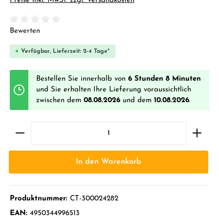
Preise inkl. MwSt. zzgl. Versandkosten
Durchschnittliche Bewertung von 0 von 5 Sternen
Bewerten
Verfügbar, Lieferzeit: 2-4 Tage*
Bestellen Sie innerhalb von
6 Stunden 8 Minuten
und Sie erhalten Ihre Lieferung voraussichtlich
zwischen dem
08.08.2026
und dem
10.08.2026
.
In den Warenkorb
Produktnummer:
CT-300024282
EAN:
4950344996513