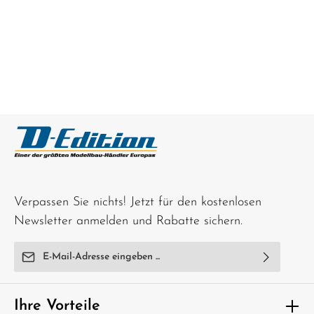
Verpassen Sie nichts! Jetzt für den kostenlosen
Newsletter anmelden und Rabatte sichern.
E-Mail-Adresse*
Ich habe die
Datenschutzbestimmungen
zur Kenntnis
genommen und die
AGB
gelesen und bin mit ihnen
Ihre Vorteile
einverstanden.