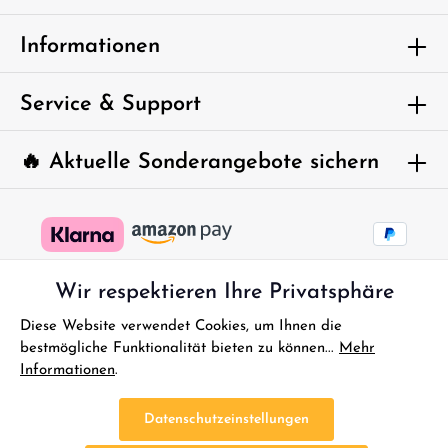
Um weiterzugehen, geben Sie die oben
Informationen
abgebildeten Zeichen ein*
Service & Support
🔥 Aktuelle Sonderangebote sichern
Wir respektieren Ihre Privatsphäre
Diese Website verwendet Cookies, um Ihnen die
bestmögliche Funktionalität bieten zu können...
Mehr
Informationen
.
* Alle Preise inkl. gesetzl. Mehrwertsteuer zzgl.
Versandkosten
und
ggf. Nachnahmegebühren, wenn nicht anders angegeben.
Datenschutzeinstellungen