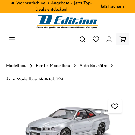
🔥 Wöchentlich neue Angebote – Jetzt Top-
Jetzt sichern
inhalt springen
Deals entdecken!
Modellbau
Plastik Modellbau
Auto Bausätze
Auto Modellbau Maßstab 1:24