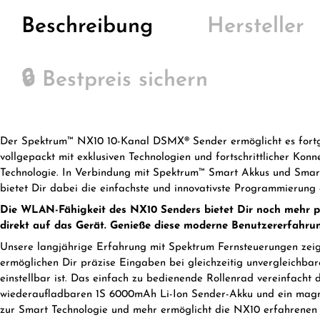
Beschreibung
Hersteller
🔒 Bestpreis sichern
Der Spektrum™ NX10 10-Kanal DSMX® Sender ermöglicht es fortgesc
vollgepackt mit exklusiven Technologien und fortschrittlicher Kon
Technologie. In Verbindung mit Spektrum™ Smart Akkus und Smart 
bietet Dir dabei die einfachste und innovativste Programmierung
Die WLAN-Fähigkeit des NX10 Senders bietet Dir noch mehr pr
direkt auf das Gerät. Genieße diese moderne Benutzererfahrung 
Unsere langjährige Erfahrung mit Spektrum Fernsteuerungen zeig
ermöglichen Dir präzise Eingaben bei gleichzeitig unvergleichba
einstellbar ist. Das einfach zu bedienende Rollenrad vereinfach
wiederaufladbaren 1S 6000mAh Li-Ion Sender-Akku und ein magnet
zur Smart Technologie und mehr ermöglicht die NX10 erfahrenen P