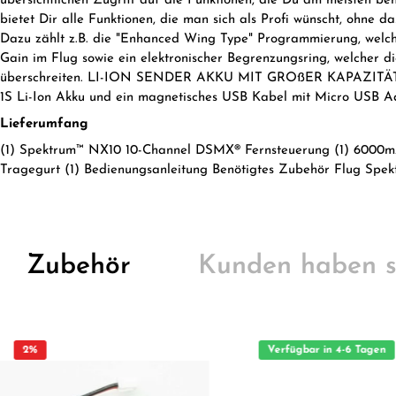
übersichtlichen Zugriff auf die Funktionen, die Du am me
bietet Dir alle Funktionen, die man sich als Profi wünscht, ohne d
Dazu zählt z.B. die "Enhanced Wing Type" Programmierung, welche
Gain im Flug sowie ein elektronischer Begrenzungsring, welcher
überschreiten. LI-ION SENDER AKKU MIT GROßER KAPAZITÄT 
1S Li-Ion Akku und ein magnetisches USB Kabel mit Micro USB A
Lieferumfang
(1) Spektrum™ NX10 10-Channel DSMX® Fernsteuerung (1) 6000m
Tragegurt (1) Bedienungsanleitung Benötigtes Zubehör Flug Sp
Zubehör
Kunden haben s
2
%
Verfügbar in 4-6 Tagen