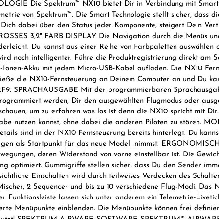
OGIE Die Spektrum™ NX10 bietet Dir in Verbindung mit Smart-A
emetrie von Spektrum™. Die Smart Technologie stellt sicher, dass 
rt Dich dabei über den Status jeder Komponente, steigert Dein Ver
 GROSSES 3,2" FARB DISPLAY Die Navigation durch die Menüs und
inderleicht. Du kannst aus einer Reihe von Farbpaletten auswähl
och intelligenter. Führe die Produktregistrierung direkt am S
Li-Ionen-Akku mit jedem Micro-USB-Kabel aufladen. Die NX10 Fer
ließe die NX10-Fernsteuerung an Deinem Computer an und Du kanns
nd RF9. SPRACHAUSGABE Mit der programmierbaren Sprachausgabe 
rogrammiert werden, Dir den ausgewählten Flugmodus oder ausge
 schauen, um zu erfahren was los ist denn die NX10 spricht mit Di
ausgabe nutzen kannst, ohne dabei die anderen Piloten zu s
etails sind in der NX10 Fernsteuerung bereits hinterlegt. Du ka
 Vorlagen als Startpunkt für das neue Modell nimmst. ERGO
wegungen, deren Widerstand von vorne einstellbar ist. Die Gewich
 optimiert. Gummigriffe stellen sicher, dass Du den Sender imme
sichtliche Einschalten wird durch teilweises Verdecken des 
er, 2 Sequencer und bis zu 10 verschiedene Flug-Modi. Das Na
er Funktionsleiste lassen sich unter anderem ein Telemetrie-Liveti
nierte Menüpunkte einblenden. Die Menüpunkte können frei definie