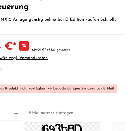
euerung
NX10 Anlage günstig online bei D-Edition kaufen Schnelle
4 €*
%
619,99 €*
(7.8% gespart)
MwSt. zzgl. Versandkosten
iche Bewertung von 0 von 5 Sternen
das Produkt nicht verfügbar, wir benachrichtigen Sie gern per E-Mail