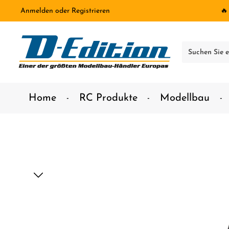
Anmelden
oder
Registrieren
🔥
inhalt springen
Home
RC Produkte
Modellbau