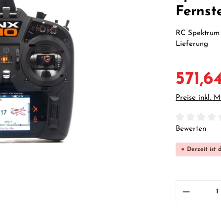
Fernst
RC Spektrum 
Lieferung
571,6
Preise inkl. 
Durchschnittl
Bewerten
Derzeit ist 