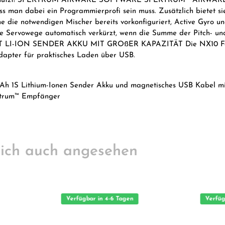
isten benutzt! SPEKTRUM AIRWARE SOFTWARE SPEKTRUM™ AIRWAR
ass man dabei ein Programmierprofi sein muss. Zusätzlich bietet si
 die notwendigen Mischer bereits vorkonfiguriert, Active Gyro un
 die Servowege automatisch verkürzt, wenn die Summe der Pitch-
LI-ION SENDER AKKU MIT GROßER KAPAZITÄT Die NX10 Fernste
dapter für praktisches Laden über USB.
Ah 1S Lithium-Ionen Sender Akku und magnetisches USB Kabel m
ektrum™ Empfänger
ich auch angesehen
Verfügbar in 4-6 Tagen
Verfüg