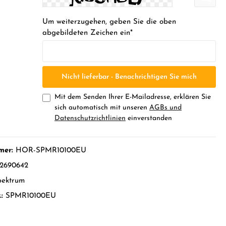
Um weiterzugehen, geben Sie die oben
abgebildeten Zeichen ein*
Nicht lieferbar - Benachrichtigen Sie mich
Mit dem Senden Ihrer E-Mailadresse, erklären Sie
sich automatisch mit unseren
AGBs und
Datenschutzrichtlinien
einverstanden
mer:
HOR-SPMR10100EU
2690642
pektrum
.:
SPMR10100EU