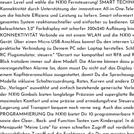
neuen Level und wähle die NX10 Fernsteuerung! SMART TECHNOL
Konnektivität durch Unterstützung der innovativen All-in-One-Tel
um die höchste Effizienz und Leistung zu liefern. Smart informie
gesamtes System reaktionsschneller und einfacher zu bedienen.
beleuchteten 3,2" Farbdisplay mit scharfer 320x240 Auflösung k
KONNEKTIVITÄT Verbinde sie mit einem WLAN und die NX10 wird n
Gerät. Über einen Micro-USB-Anschluss kannst Du den internen 
praktische Verbindung zu Deinem PC oder Laptop herstellen. Sch
RC Flugsimulator, steuern.* *Derzeit nur kompatibel mit RF8 u
Blick trotzdem immer auf dem Modell. Die Alarme können dazu p
voreingestellten Alarme los, dann musst Du nicht auf das Display
einem Kopfhöreranschluss ausgestattet, damit Du die Sprach
Modelle inklusive Schalterzuordnung, Rates, Kurven und andere D
Du „Vorlagen" auswählst und einfach bestehende generische
der NX10 Gimbals bieten langlebige Präzision und superglatte Be
maximalen Komfort und eine präzise und ermüdungsfreie Steuerung
Lagerung und Transport bequem nach vorne weg. Auch das unab
PROGRAMMIERUNG Die NX10 bietet Dir 10 programmierbare Misch
sowie den Clear-, Back- und Function-Tasten zum Kinderspiel. In d
Menüpunkt "Meine Liste" für einen schnellen Zugriff auf vordefi