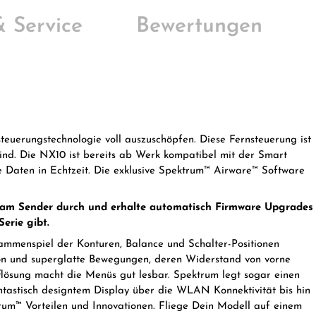
 & Service
Bewertungen
euerungstechnologie voll auszuschöpfen. Diese Fernsteuerung ist
 sind. Die NX10 ist bereits ab Werk kompatibel mit der Smart
 Daten in Echtzeit. Die exklusive Spektrum™ Airware™ Software
t am Sender durch und erhalte automatisch Firmware Upgrades
erie gibt.
mmenspiel der Konturen, Balance und Schalter-Positionen
ion und superglatte Bewegungen, deren Widerstand von vorne
flösung macht die Menüs gut lesbar. Spektrum legt sogar einen
astisch designtem Display über die WLAN Konnektivität bis hin
rum™ Vorteilen und Innovationen. Fliege Dein Modell auf einem