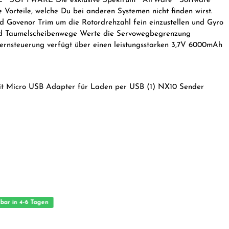
E™ SOFTWARE Die exklusive Spektrum™ AirWare™ Software
e Vorteile, welche Du bei anderen Systemen nicht finden wirst.
d Govenor Trim um die Rotordrehzahl fein einzustellen und Gyro
 und Taumelscheibenwege Werte die Servowegbegrenzung
uerung verfügt über einen leistungsstarken 3,7V 6000mAh
it Micro USB Adapter für Laden per USB (1) NX10 Sender
bar in 4-6 Tagen