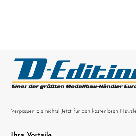
Tuningteil ACHTUNG! Nicht geeignet für
Tuningteil ACHTUNG! Nicht geeignet für
Kinder unter 14 Jahren.Benutzung unter
Kinder unter 14 Jahren.Benutzung
unmittelbarer Aufsicht von Erwachsenen.
unmittelbarer Aufsicht von Erwac
Verpassen Sie nichts! Jetzt für den kostenlosen News
Ihre Vorteile