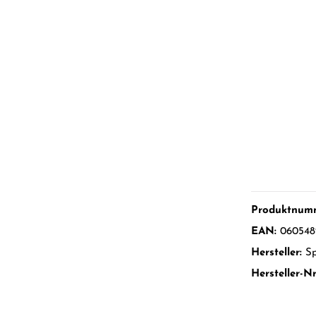
Produktnum
EAN:
060548
Hersteller:
S
Hersteller-Nr