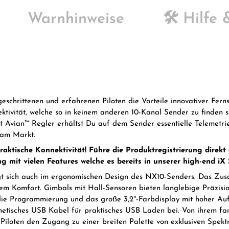
Warnhinweise
🛠️ Hilfe
hrittenen und erfahrenen Piloten die Vorteile innovativer Fernst
nektivität, welche so in keinem anderen 10-Kanal Sender zu finden
Avian™ Regler erhältst Du auf dem Sender essentielle Telemetrie
 am Markt.
aktische Konnektivität! Führe die Produktregistrierung direk
mit vielen Features welche es bereits in unserer high-end iX S
t sich auch im ergonomischen Design des NX10-Senders. Das Zusa
rem Komfort. Gimbals mit Hall-Sensoren bieten langlebige Präzis
t die Programmierung und das große 3,2"-Farbdisplay mit hoher Au
isches USB Kabel für praktisches USB Laden bei. Von ihrem fant
iloten den Zugang zu einer breiten Palette von exklusiven Spekt