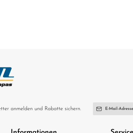
geeignet für Kinder unter 14
Tuningteil ACHTUNG! Nicht geeignet für
 unter
Jahren.Benutzung unter unmittelbarer
Kinder unt
hsenen.
Aufsicht von Erwachsenen.
unmittelba
E-Mail-Adresse*
letter anmelden und Rabatte sichern.
Ich habe die
Date
genommen und di
Informationen
Servic
einverstanden.