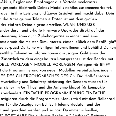
kkus, Regler und Empfänger alle Vorteile modernster
die gesamte Elektronik Deines Modells nahtlos zusammenarbeitet,
trauen in ihre Leistung und Zuverlässigkeit und macht dabei Dein
 die Anzeige von Telemetrie Daten ist mit dem großen
en oder einfach Deine eigene erstellen. WLAN UND USB
ender durch und erhalte Firmware Upgrades direkt auf das
nsteuerung kann auch Zubehörgeräte erkennen und eine
t damit die meisten Simulatoren, einschließlich dem RealFlight®
verpasst Du keine wichtigen Informationen und behältst Deinen
wählte Telemetrie Informationen anzusagen. Geht einer der
r. Zusätzlich zu dem eingebauten Lautsprecher ist der Sender mit
tören. MODELL VORLAGEN MODELL VORLAGEN Vorlagen für BNF®
nnst die Programmierung von neuen Modellen vereinfachen, indem
NOMISCHES DESIGN ERGONOMISCHES DESIGN Die Hall-Sensoren
tsverteilung und Schalterplatzierung des Senders wurden für
r sicher im Griff hast und die Antenne klappt für kompakte
Schalters verhindert. EINFACHE PROGRAMMIERUNG EINFACHE
vigieren durch die Programmier-Menüs wird mit dem Rollenrad
cker für die Anzeige von Echtzeit-Telemetriedaten und der
rt und geordnet werden und so hast Du immer schnellen,