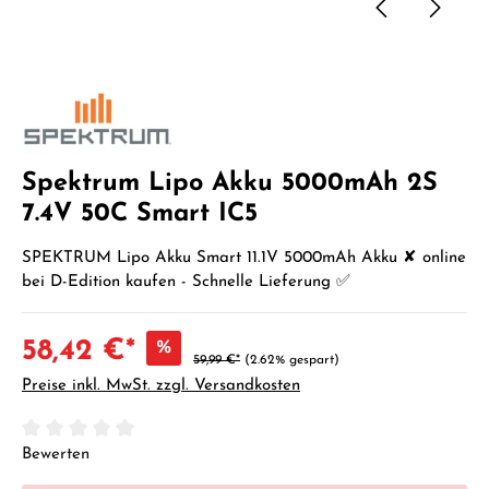
Spektrum Lipo Akku 5000mAh 2S
7.4V 50C Smart IC5
SPEKTRUM Lipo Akku Smart 11.1V 5000mAh Akku ✘ online
bei D-Edition kaufen - Schnelle Lieferung ✅
58,42 €*
%
59,99 €*
(2.62% gespart)
Preise inkl. MwSt. zzgl. Versandkosten
Durchschnittliche Bewertung von 0 von 5 Sternen
Bewerten