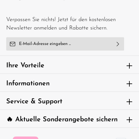
Verpassen Sie nichts! Jetzt für den kostenlosen
Newsletter anmelden und Rabatte sichern.
E-Mail-Adresse*
Ich habe die
Datenschutzbestimmungen
zur Kenntnis
genommen und die
AGB
gelesen und bin mit ihnen
Ihre Vorteile
einverstanden.
Um weiterzugehen, geben Sie die oben
Informationen
abgebildeten Zeichen ein*
Service & Support
🔥 Aktuelle Sonderangebote sichern