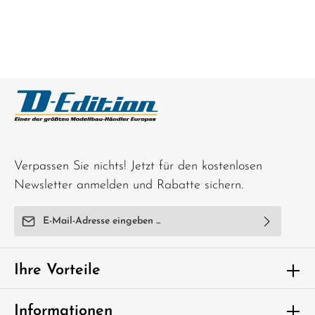
Verpassen Sie nichts! Jetzt für den kostenlosen
Newsletter anmelden und Rabatte sichern.
E-Mail-Adresse*
Ich habe die
Datenschutzbestimmungen
zur Kenntnis
genommen und die
AGB
gelesen und bin mit ihnen
Ihre Vorteile
einverstanden.
Um weiterzugehen, geben Sie die oben
Informationen