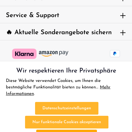
abgebildeten Zeichen ein*
Service & Support
🔥 Aktuelle Sonderangebote sichern
Wir respektieren Ihre Privatsphäre
Diese Website verwendet Cookies, um Ihnen die
bestmögliche Funktionalität bieten zu können...
Mehr
Informationen
.
* Alle Preise inkl. gesetzl. Mehrwertsteuer zzgl.
Versandkosten
und
ggf. Nachnahmegebühren, wenn nicht anders angegeben.
Datenschutzeinstellungen
FAQ - Sofort Hilfe
Kontakt
Gutscheine
Reklamationen
Nur funktionale Cookies akzeptieren
Impressum
Bestellung Widerrufen
Widerrufsbelehrung
Datenschutz
AGB
Batterieentsorgung
Altölentsorgung