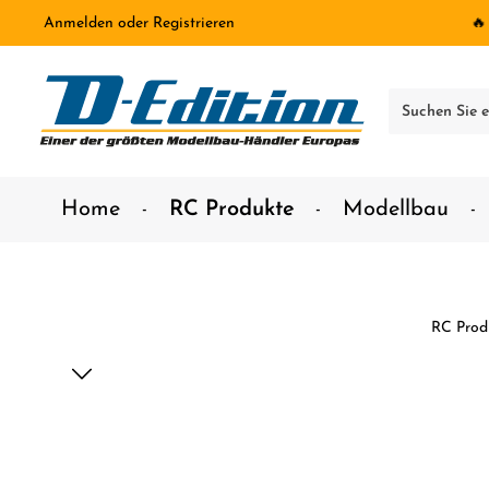
Anmelden
oder
Registrieren
🔥
inhalt springen
Home
RC Produkte
Modellbau
RC Prod