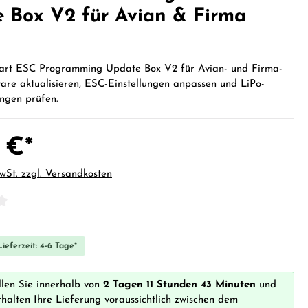
 Box V2 für Avian & Firma
rt ESC Programming Update Box V2 für Avian- und Firma-
are aktualisieren, ESC-Einstellungen anpassen und LiPo-
ngen prüfen.
 €*
MwSt. zzgl. Versandkosten
iche Bewertung von 0 von 5 Sternen
ieferzeit: 4-6 Tage*
llen Sie innerhalb von
2 Tagen 11 Stunden 43 Minuten
und
rhalten Ihre Lieferung voraussichtlich zwischen dem