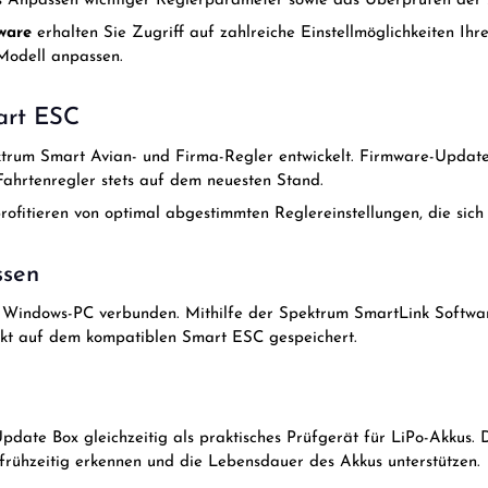
 Anpassen wichtiger Reglerparameter sowie das Überprüfen der 
ware
erhalten Sie Zugriff auf zahlreiche Einstellmöglichkeiten Ihr
Modell anpassen.
art ESC
rum Smart Avian- und Firma-Regler entwickelt. Firmware-Update
 Fahrtenregler stets auf dem neuesten Stand.
ofitieren von optimal abgestimmten Reglereinstellungen, die sich
ssen
Windows-PC verbunden. Mithilfe der Spektrum SmartLink Software
ekt auf dem kompatiblen Smart ESC gespeichert.
e Box gleichzeitig als praktisches Prüfgerät für LiPo-Akkus. D
 frühzeitig erkennen und die Lebensdauer des Akkus unterstützen.