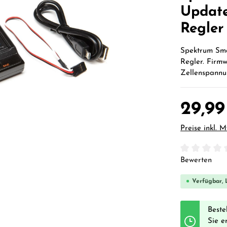
Update
Regler
Spektrum Sma
Regler. Firmw
Zellenspannu
29,99
Preise inkl. 
Durchschnittl
Bewerten
Verfügbar, L
Beste
Sie e