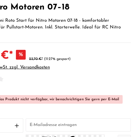
tro Motoren 07–18
ni Roto Start für Nitro Motoren 07-18 - komfortabler
ür Pullstart-Motoren. Inkl. Starterwelle. Ideal für RC Nitro
 €*
%
23,70 €*
(11.27% gespart)
MwSt. zzgl. Versandkosten
iche Bewertung von 0 von 5 Sternen
das Produkt nicht verfügbar, wir benachrichtigen Sie gern per E-Mail