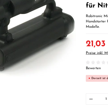
für Ni
Robitronic Mi
Handstarter f
Modelle.
21,03
Preise inkl. 
Durchschnittl
Bewerten
Derzeit ist 