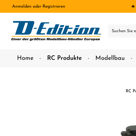
Anmelden
oder
Registrieren
🔥
inhalt springen
Home
RC Produkte
Modellbau
RC P