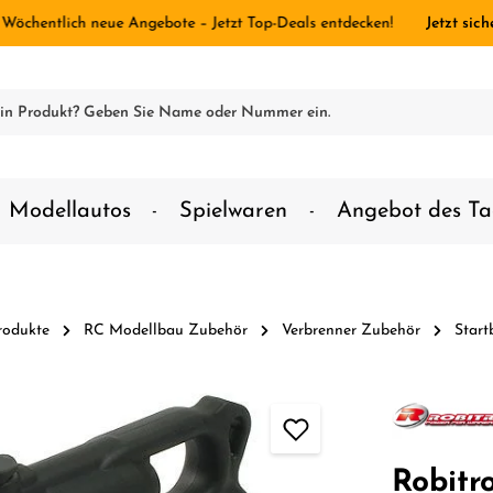
 Wöchentlich neue Angebote – Jetzt Top-Deals entdecken!
Jetzt sich
Modellautos
Spielwaren
Angebot des Ta
rodukte
RC Modellbau Zubehör
Verbrenner Zubehör
Start
Robitr