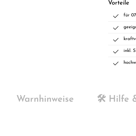
Vorteile
für 0
geeig
kraft
inkl. 
hochw
Warnhinweise
🛠️ Hilfe