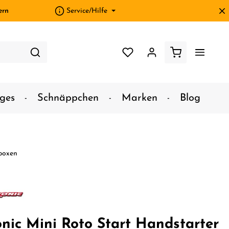
ern
Service/Hilfe
ges
Schnäppchen
Marken
Blog
boxen
onic Mini Roto Start Handstarter