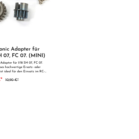
onic Adapter für
H 07, FC 07. (MINI)
 Adapter für 1/18 SH 07, FC 07.
ses hochwertige Ersatz- oder
 ist ideal für den Einsatz im RC-
geeignet und überzeugt durch
€*
10,90 €*
rtigung und zuverlässige Qualität.
erfekten Passgenauigkeit ist es
s Ersatzteil oder zur technischen
g geeignet. Vorteile auf einen
e Modellbauer Ideal als
ngteil ACHTUNG! Nicht
ür Kinder unter 14
utzung unter unmittelbarer
on Erwachsenen.