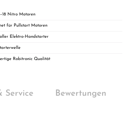
7–18 Nitro Motoren
net für Pullstart Motoren
voller Elektro-Handstarter
Starterwelle
ertige Robitronic Qualität
 & Service
Bewertungen