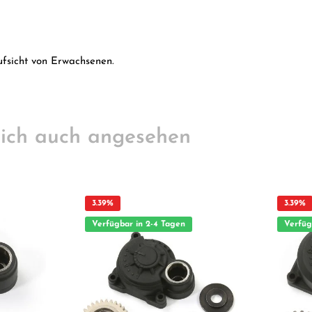
ufsicht von Erwachsenen.
ich auch angesehen
3.39
%
3.39
%
Verfügbar in 2-4 Tagen
Verfüg