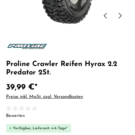
Proline Crawler Reifen Hyrax 2.2
Predator 2St.
39,99 €*
Preise inkl. MwSt. zzgl. Versandkosten
Durchschnittliche Bewertung von 0 von 5 Sternen
Bewerten
Verfügbar, Lieferzeit: 4-6 Tage*