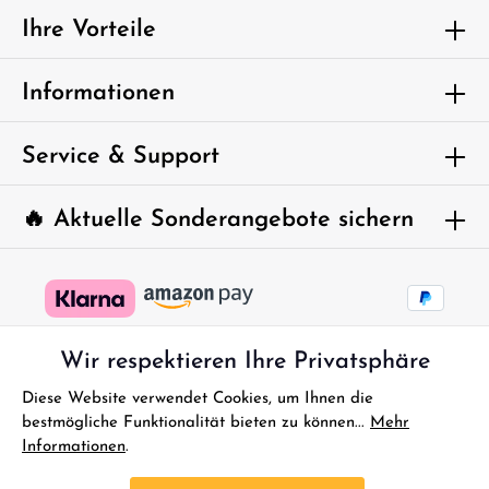
genommen und die
AGB
gelesen und bin mit ihnen
Ihre Vorteile
einverstanden.
Um weiterzugehen, geben Sie die oben
Informationen
abgebildeten Zeichen ein*
Service & Support
🔥 Aktuelle Sonderangebote sichern
Wir respektieren Ihre Privatsphäre
Diese Website verwendet Cookies, um Ihnen die
bestmögliche Funktionalität bieten zu können...
Mehr
Informationen
.
* Alle Preise inkl. gesetzl. Mehrwertsteuer zzgl.
Versandkosten
und