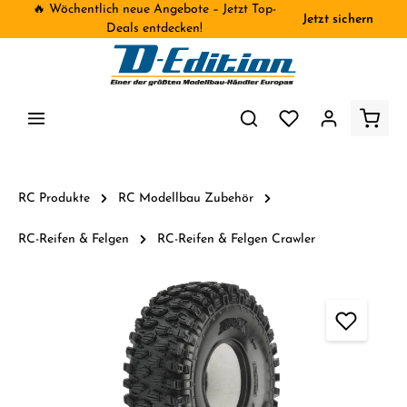
🔥 Wöchentlich neue Angebote – Jetzt Top-
Jetzt sichern
inhalt springen
Deals entdecken!
RC Produkte
RC Modellbau Zubehör
RC-Reifen & Felgen
RC-Reifen & Felgen Crawler