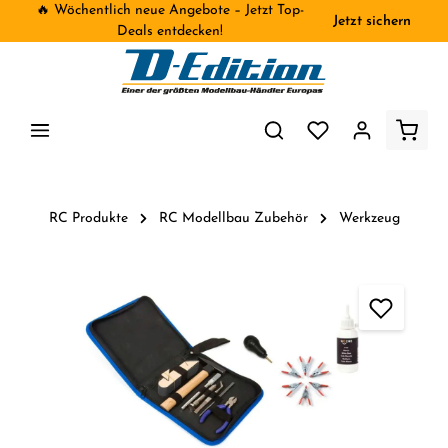
🔥 Wöchentlich neue Angebote – Jetzt Top-
Jetzt sichern
inhalt springen
Deals entdecken!
RC Produkte
RC Modellbau Zubehör
Werkzeug