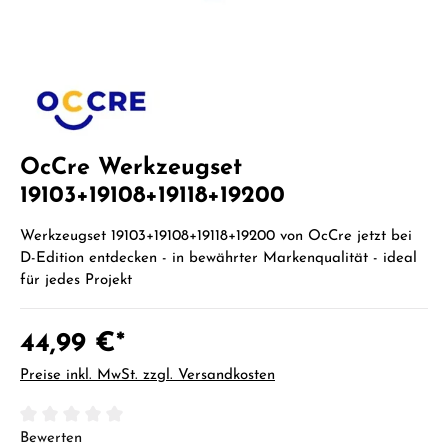
OcCre Werkzeugset
19103+19108+19118+19200
Werkzeugset 19103+19108+19118+19200 von OcCre jetzt bei
D-Edition entdecken - in bewährter Markenqualität - ideal
für jedes Projekt
44,99 €*
Preise inkl. MwSt. zzgl. Versandkosten
Durchschnittliche Bewertung von 0 von 5 Sternen
Bewerten