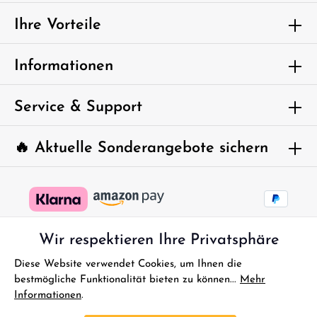
Ich habe die
Datenschutzbestimmungen
zur Kenntnis
genommen und die
AGB
gelesen und bin mit ihnen
Ihre Vorteile
einverstanden.
Um weiterzugehen, geben Sie die oben
Informationen
abgebildeten Zeichen ein*
Service & Support
🔥 Aktuelle Sonderangebote sichern
Wir respektieren Ihre Privatsphäre
Diese Website verwendet Cookies, um Ihnen die
bestmögliche Funktionalität bieten zu können...
Mehr
Informationen
.
* Alle Preise inkl. gesetzl. Mehrwertsteuer zzgl.
Versandkosten
und