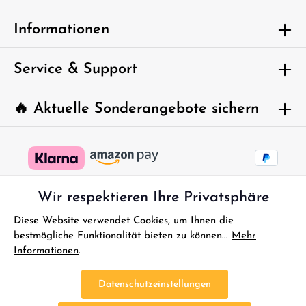
Um weiterzugehen, geben Sie die oben
Informationen
abgebildeten Zeichen ein*
Service & Support
🔥 Aktuelle Sonderangebote sichern
Wir respektieren Ihre Privatsphäre
Diese Website verwendet Cookies, um Ihnen die
bestmögliche Funktionalität bieten zu können...
Mehr
Informationen
.
* Alle Preise inkl. gesetzl. Mehrwertsteuer zzgl.
Versandkosten
und
ggf. Nachnahmegebühren, wenn nicht anders angegeben.
Datenschutzeinstellungen