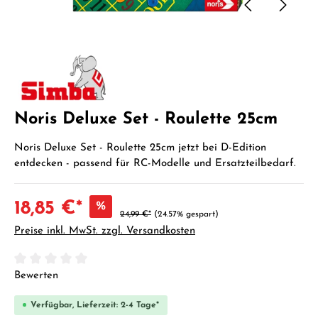
Noris Deluxe Set - Roulette 25cm
Noris Deluxe Set - Roulette 25cm jetzt bei D-Edition
entdecken - passend für RC-Modelle und Ersatzteilbedarf.
18,85 €*
%
24,99 €*
(24.57% gespart)
Preise inkl. MwSt. zzgl. Versandkosten
Durchschnittliche Bewertung von 0 von 5 Sternen
Bewerten
Verfügbar, Lieferzeit: 2-4 Tage*