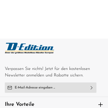
Verpassen Sie nichts! Jetzt für den kostenlosen
Newsletter anmelden und Rabatte sichern.
E-Mail-Adresse*
Ich habe die
Datenschutzbestimmungen
zur Kenntnis
genommen und die
AGB
gelesen und bin mit ihnen
Ihre Vorteile
einverstanden.