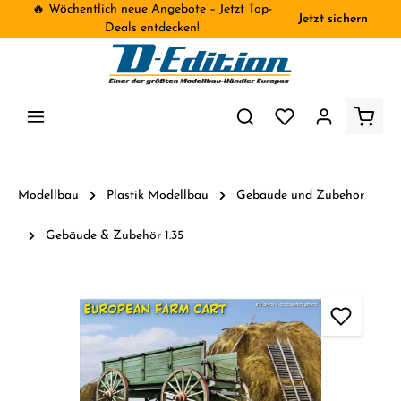
🔥 Wöchentlich neue Angebote – Jetzt Top-
Jetzt sichern
inhalt springen
Deals entdecken!
Modellbau
Plastik Modellbau
Gebäude und Zubehör
Gebäude & Zubehör 1:35