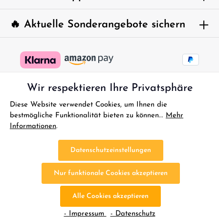
🔥 Aktuelle Sonderangebote sichern
Wir respektieren Ihre Privatsphäre
Diese Website verwendet Cookies, um Ihnen die
bestmögliche Funktionalität bieten zu können...
Mehr
Informationen
.
* Alle Preise inkl. gesetzl. Mehrwertsteuer zzgl.
Versandkosten
und
ggf. Nachnahmegebühren, wenn nicht anders angegeben.
Datenschutzeinstellungen
FAQ - Sofort Hilfe
Kontakt
Gutscheine
Reklamationen
Nur funktionale Cookies akzeptieren
Impressum
Bestellung Widerrufen
Widerrufsbelehrung
Datenschutz
AGB
Batterieentsorgung
Altölentsorgung
Alle Cookies akzeptieren
Cookie-Einstellungen
- Impressum
- Datenschutz
© 2026 D-Edition RC Modellbau - with
by
Zenit Design