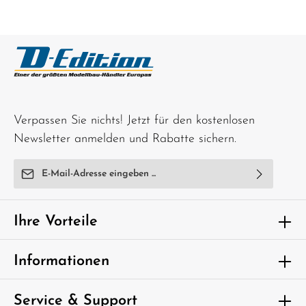
Verpassen Sie nichts! Jetzt für den kostenlosen
Newsletter anmelden und Rabatte sichern.
E-Mail-Adresse*
Ich habe die
Datenschutzbestimmungen
zur Kenntnis
genommen und die
AGB
gelesen und bin mit ihnen
Ihre Vorteile
einverstanden.
Um weiterzugehen, geben Sie die oben
Informationen
abgebildeten Zeichen ein*
Service & Support