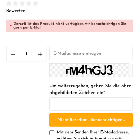
Durchschnittliche Bewertung von 0 von 5 Sternen
Bewerten
Derzeit ist das Produkt nicht verfügbar, wir benachrichtigen Sie
gern per E-Mail
Um weiterzugehen, geben Sie die oben
abgebildeten Zeichen ein*
Nicht lieferbar - Benachrichtigen Sie mic
Mit dem Senden Ihrer E-Mailadresse,
erklären Sie sich automatisch mit