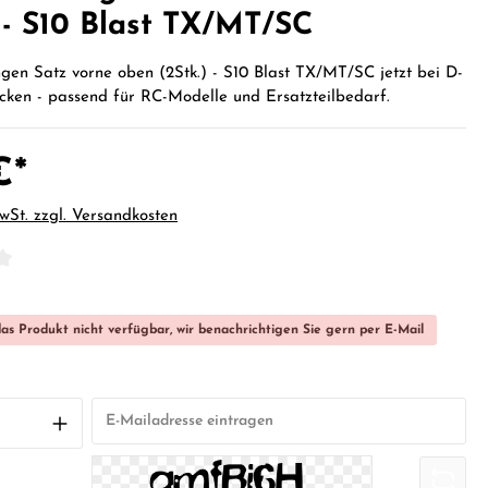
) - S10 Blast TX/MT/SC
gen Satz vorne oben (2Stk.) - S10 Blast TX/MT/SC jetzt bei D-
cken - passend für RC-Modelle und Ersatzteilbedarf.
€*
MwSt. zzgl. Versandkosten
iche Bewertung von 0 von 5 Sternen
das Produkt nicht verfügbar, wir benachrichtigen Sie gern per E-Mail