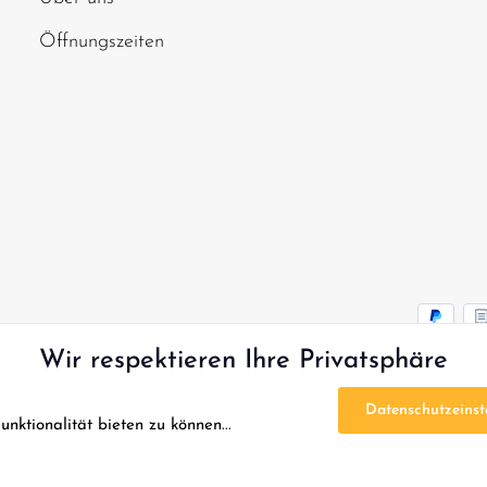
Öffnungszeiten
Wir respektieren Ihre Privatsphäre
Datenschutzeinst
ktionalität bieten zu können...
* Alle Preise inkl. gesetzl. Mehrwertsteuer zzgl.
Versandko
FAQ - Sofort Hilfe
Kontakt
Gutscheine
Reklamation