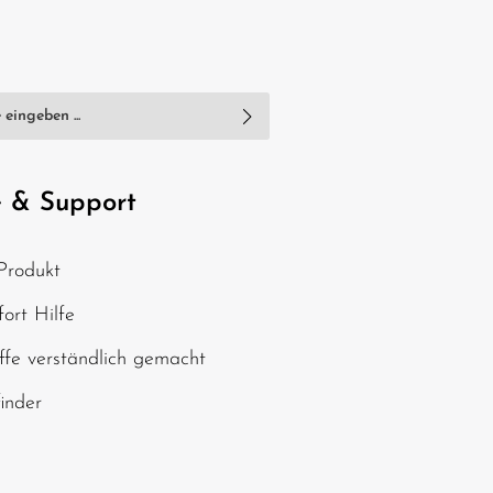
nschutzbestimmungen
zur Kenntnis
e
AGB
gelesen und bin mit ihnen
e & Support
, geben Sie die oben
Produkt
chen ein*
ort Hilfe
ffe verständlich gemacht
finder