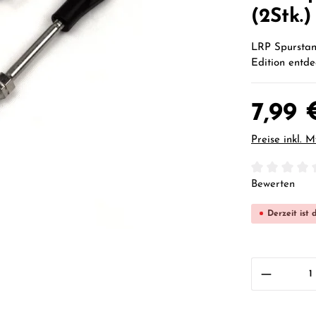
(2Stk.
LRP Spurstan
Edition entde
7,99 
Preise inkl. 
Durchschnittl
Bewerten
Derzeit ist 