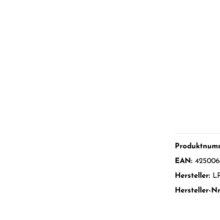
Produktnum
EAN:
425006
Hersteller:
L
Hersteller-Nr