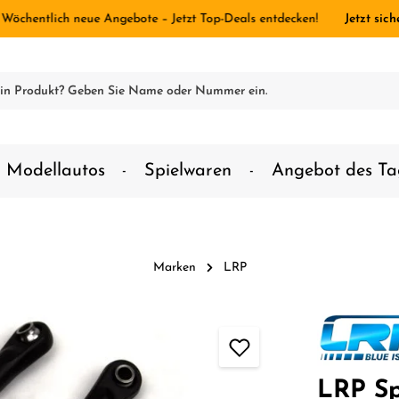
 Wöchentlich neue Angebote – Jetzt Top-Deals entdecken!
Jetzt sich
Modellautos
Spielwaren
Angebot des Ta
Marken
LRP
LRP Sp