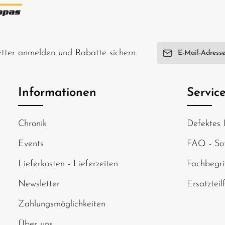
E-Mail-Adresse*
letter anmelden und Rabatte sichern.
Ich habe die
Date
genommen und di
Informationen
Servic
einverstanden.
Um weiterzugehen
Chronik
Defektes 
abgebildeten Zei
Events
FAQ - Sof
Lieferkosten - Lieferzeiten
Fachbegri
Newsletter
Ersatzteil
Zahlungsmöglichkeiten
Über uns