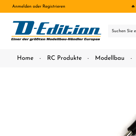
Anmelden
oder
Registrieren
🔥
inhalt springen
Home
RC Produkte
Modellbau