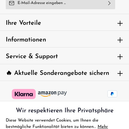
E-Mail-Adresse*
Ich habe die
Datenschutzbestimmungen
zur Kenntnis
genommen und die
AGB
gelesen und bin mit ihnen
Ihre Vorteile
einverstanden.
Um weiterzugehen, geben Sie die oben
Informationen
abgebildeten Zeichen ein*
Service & Support
🔥 Aktuelle Sonderangebote sichern
Wir respektieren Ihre Privatsphäre
Diese Website verwendet Cookies, um Ihnen die
bestmögliche Funktionalität bieten zu können...
Mehr