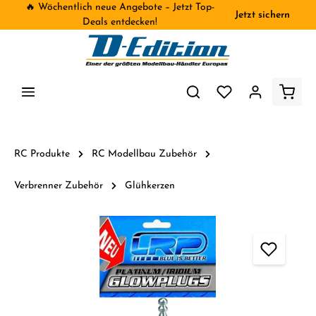
🔥 Wöchentlich neue Angebote – Jetzt Top-
Jetzt sichern
inhalt springen
Deals entdecken!
RC Produkte
RC Modellbau Zubehör
Verbrenner Zubehör
Glühkerzen