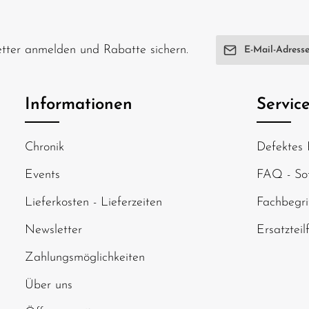
E-Mail-Adresse*
letter anmelden und Rabatte sichern.
Ich habe die
Date
genommen und di
Informationen
Servic
einverstanden.
Um weiterzugehen
Chronik
Defektes 
abgebildeten Zei
Events
FAQ - Sof
Lieferkosten - Lieferzeiten
Fachbegri
Newsletter
Ersatzteil
Zahlungsmöglichkeiten
Über uns