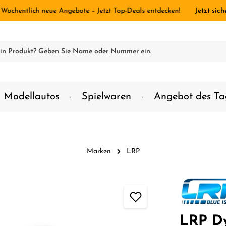
 Wöchentlich neue Angebote – Jetzt Top-Deals entdecken!
Jetzt sich
Modellautos
Spielwaren
Angebot des Ta
Marken
LRP
LRP Dy