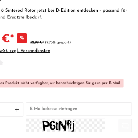
 Sintered Rotor jetzt bei D-Edition entdecken - passend für
nd Ersatzteilbedarf.
 €*
%
32,99 €*
(9.73% gespart)
MwSt. zzgl. Versandkosten
iche Bewertung von 0 von 5 Sternen
das Produkt nicht verfügbar, wir benachrichtigen Sie gern per E-Mail