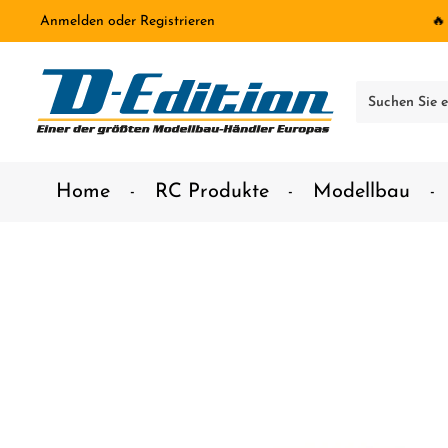
Anmelden
oder
Registrieren
🔥
inhalt springen
Home
RC Produkte
Modellbau