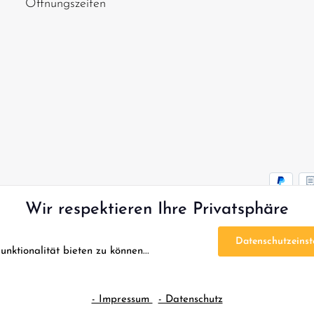
Öffnungszeiten
Wir respektieren Ihre Privatsphäre
Datenschutzeinst
ktionalität bieten zu können...
* Alle Preise inkl. gesetzl. Mehrwertsteuer zzgl.
Versandko
FAQ - Sofort Hilfe
Kontakt
Gutscheine
Reklamation
- Impressum
- Datenschutz
Datenschutz
AG