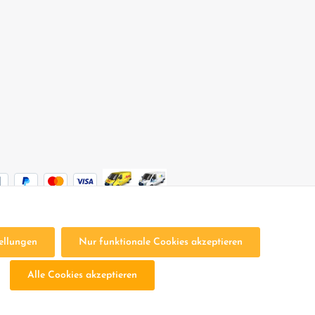
ellungen
Nur funktionale Cookies akzeptieren
sten
und ggf. Nachnahmegebühren, wenn nicht anders angegeben.
Alle Cookies akzeptieren
en
Impressum
Bestellung Widerrufen
Widerrufsbelehrung
B
Batterieentsorgung
Altölentsorgung
Cookie-Einstellungen