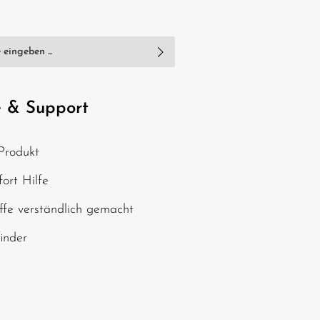
nschutzbestimmungen
zur Kenntnis
e
AGB
gelesen und bin mit ihnen
e & Support
, geben Sie die oben
Produkt
chen ein*
ort Hilfe
ffe verständlich gemacht
finder