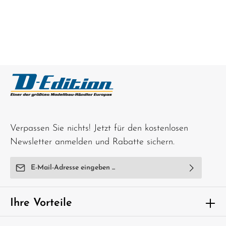
Verpassen Sie nichts! Jetzt für den kostenlosen
Newsletter anmelden und Rabatte sichern.
E-Mail-Adresse*
Ich habe die
Datenschutzbestimmungen
zur Kenntnis
genommen und die
AGB
gelesen und bin mit ihnen
Ihre Vorteile
einverstanden.