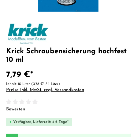
Krick Schraubensicherung hochfest
10 ml
7,79 €*
Inhalt:
10 Liter
(0,78 €* / 1 Liter)
Preise inkl. MwSt. zzgl. Versandkosten
Durchschnittliche Bewertung von 0 von 5 Sternen
Bewerten
Verfügbar, Lieferzeit: 4-6 Tage*