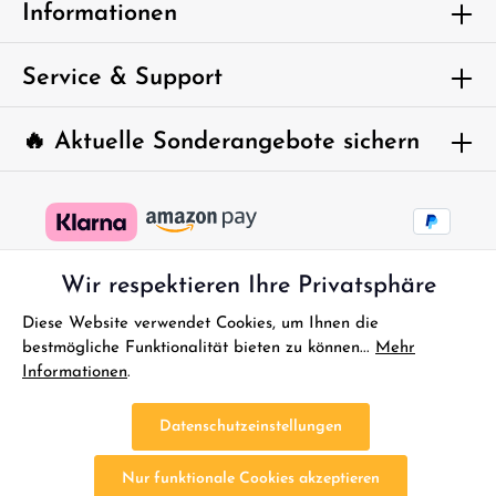
Um weiterzugehen, geben Sie die oben
Informationen
abgebildeten Zeichen ein*
Service & Support
🔥 Aktuelle Sonderangebote sichern
Wir respektieren Ihre Privatsphäre
Diese Website verwendet Cookies, um Ihnen die
bestmögliche Funktionalität bieten zu können...
Mehr
Informationen
.
* Alle Preise inkl. gesetzl. Mehrwertsteuer zzgl.
Versandkosten
und
ggf. Nachnahmegebühren, wenn nicht anders angegeben.
Datenschutzeinstellungen
FAQ - Sofort Hilfe
Kontakt
Gutscheine
Reklamationen
Nur funktionale Cookies akzeptieren
Impressum
Bestellung Widerrufen
Widerrufsbelehrung