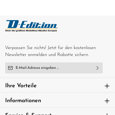
Verpassen Sie nichts! Jetzt für den kostenlosen
Newsletter anmelden und Rabatte sichern.
E-Mail-Adresse*
Ich habe die
Datenschutzbestimmungen
zur Kenntnis
genommen und die
AGB
gelesen und bin mit ihnen
Ihre Vorteile
einverstanden.
Um weiterzugehen, geben Sie die oben
Informationen
abgebildeten Zeichen ein*