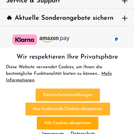
Service & Support
🔥 Aktuelle Sonderangebote sichern
Wir respektieren Ihre Privatsphäre
Diese Website verwendet Cookies, um Ihnen die
bestmögliche Funktionalität bieten zu können...
Mehr
Informationen
.
* Alle Preise inkl. gesetzl. Mehrwertsteuer zzgl.
Versandkosten
und
ggf. Nachnahmegebühren, wenn nicht anders angegeben.
Datenschutzeinstellungen
FAQ - Sofort Hilfe
Kontakt
Gutscheine
Reklamationen
Nur funktionale Cookies akzeptieren
Impressum
Bestellung Widerrufen
Widerrufsbelehrung
Datenschutz
AGB
Batterieentsorgung
Altölentsorgung
Alle Cookies akzeptieren
Cookie-Einstellungen
- Impressum
- Datenschutz