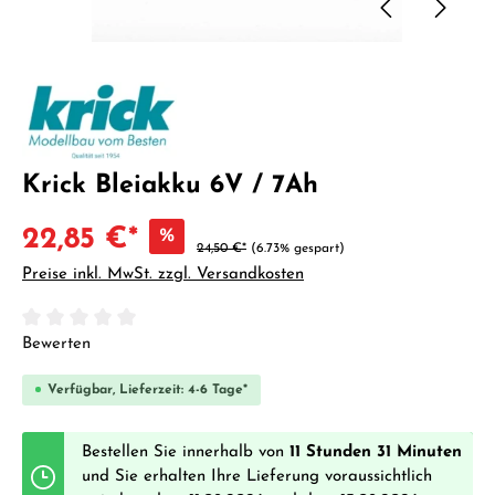
Krick Bleiakku 6V / 7Ah
22,85 €*
%
24,50 €*
(6.73% gespart)
Preise inkl. MwSt. zzgl. Versandkosten
Durchschnittliche Bewertung von 0 von 5 Sternen
Bewerten
Verfügbar, Lieferzeit: 4-6 Tage*
Bestellen Sie innerhalb von
11 Stunden 31 Minuten
und Sie erhalten Ihre Lieferung voraussichtlich