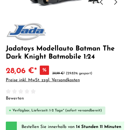
Jadatoys Modellauto Batman The
Dark Knight Batmobile 1:24
28,06 €*
%
39,99 €*
(29.83% gespart)
Preise inkl. MwSt. zzgl. Versandkosten
Durchschnittliche Bewertung von 0 von 5 Sternen
Bewerten
Verfügbar, Lieferzeit: 1-2 Tage* (sofort versandbereit)
Bestellen Sie innerhalb von
14 Stunden 11 Minuten