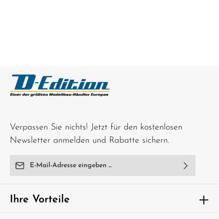
Verpassen Sie nichts! Jetzt für den kostenlosen
Newsletter anmelden und Rabatte sichern.
E-Mail-Adresse*
Ich habe die
Datenschutzbestimmungen
zur Kenntnis
genommen und die
AGB
gelesen und bin mit ihnen
Ihre Vorteile
einverstanden.