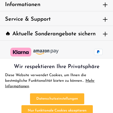
Um weiterzugehen, geben Sie die oben
Informationen
abgebildeten Zeichen ein*
Service & Support
🔥 Aktuelle Sonderangebote sichern
Wir respektieren Ihre Privatsphäre
Diese Website verwendet Cookies, um Ihnen die
bestmögliche Funktionalität bieten zu können...
Mehr
Informationen
.
* Alle Preise inkl. gesetzl. Mehrwertsteuer zzgl.
Versandkosten
und
ggf. Nachnahmegebühren, wenn nicht anders angegeben.
Datenschutzeinstellungen
FAQ - Sofort Hilfe
Kontakt
Gutscheine
Reklamationen
Nur funktionale Cookies akzeptieren
Impressum
Bestellung Widerrufen
Widerrufsbelehrung