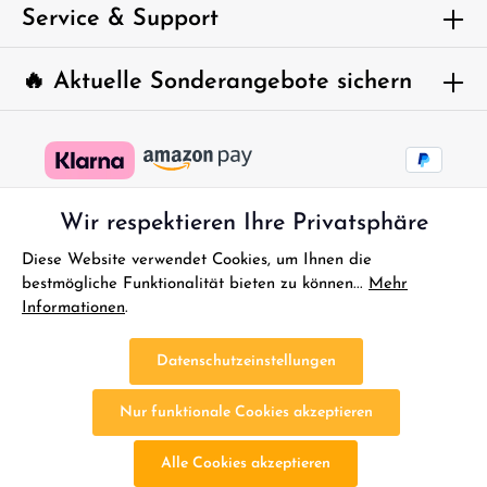
Service & Support
🔥 Aktuelle Sonderangebote sichern
Wir respektieren Ihre Privatsphäre
Diese Website verwendet Cookies, um Ihnen die
bestmögliche Funktionalität bieten zu können...
Mehr
Informationen
.
* Alle Preise inkl. gesetzl. Mehrwertsteuer zzgl.
Versandkosten
und
ggf. Nachnahmegebühren, wenn nicht anders angegeben.
Datenschutzeinstellungen
FAQ - Sofort Hilfe
Kontakt
Gutscheine
Reklamationen
Nur funktionale Cookies akzeptieren
Impressum
Bestellung Widerrufen
Widerrufsbelehrung
Datenschutz
AGB
Batterieentsorgung
Altölentsorgung
Alle Cookies akzeptieren
Cookie-Einstellungen