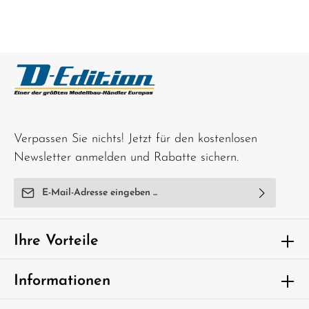
Verpassen Sie nichts! Jetzt für den kostenlosen
Newsletter anmelden und Rabatte sichern.
E-Mail-Adresse*
Ich habe die
Datenschutzbestimmungen
zur Kenntnis
genommen und die
AGB
gelesen und bin mit ihnen
Ihre Vorteile
einverstanden.
Um weiterzugehen, geben Sie die oben
Informationen
abgebildeten Zeichen ein*