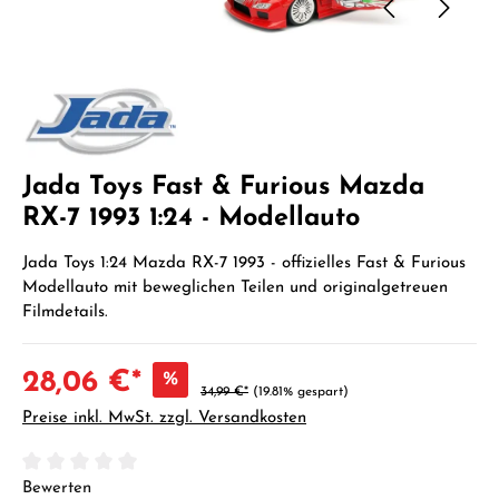
Jada Toys Fast & Furious Mazda
RX-7 1993 1:24 - Modellauto
Jada Toys 1:24 Mazda RX-7 1993 - offizielles Fast & Furious
Modellauto mit beweglichen Teilen und originalgetreuen
Filmdetails.
28,06 €*
%
34,99 €*
(19.81% gespart)
Preise inkl. MwSt. zzgl. Versandkosten
Durchschnittliche Bewertung von 0 von 5 Sternen
Bewerten