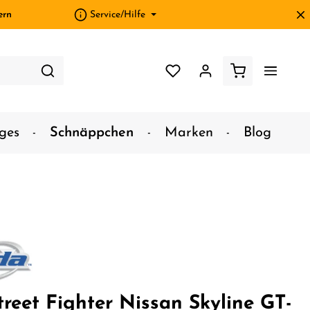
ern
Service/Hilfe
ges
Schnäppchen
Marken
Blog
treet Fighter Nissan Skyline GT-