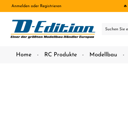
Anmelden
oder
Registrieren
🔥
inhalt springen
Home
RC Produkte
Modellbau