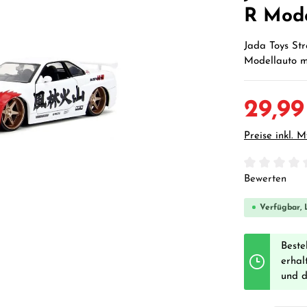
R Mode
Jada Toys Str
Modellauto mi
29,99
Preise inkl. 
Durchschnittl
Bewerten
Verfügbar, L
Beste
erhal
und 