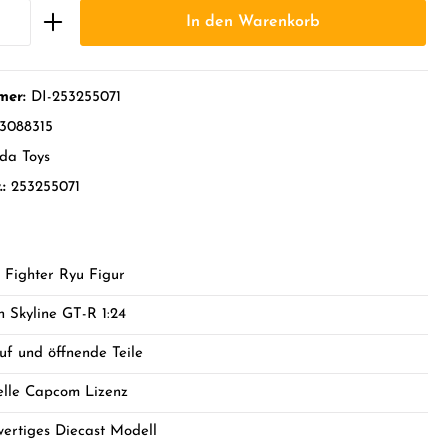
In den Warenkorb
mer:
DI-253255071
3088315
da Toys
.:
253255071
t Fighter Ryu Figur
n Skyline GT-R 1:24
auf und öffnende Teile
ielle Capcom Lizenz
ertiges Diecast Modell