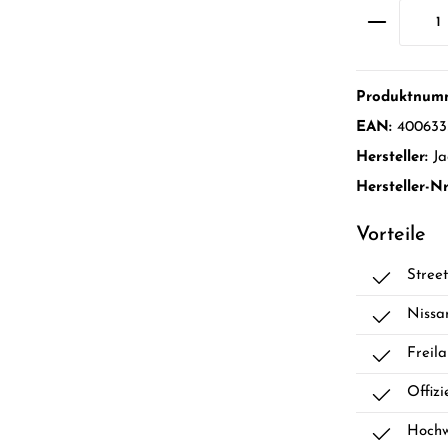
Produktnum
EAN:
400633
Hersteller:
Ja
Hersteller-Nr
Vorteile
Stree
Nissa
Freil
Offiz
Hochw