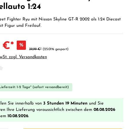
llauto 1:24
eet Fighter Ryu mit Nissan Skyline GT-R 2002 als 1:24 Diecast
t Figur und Freilauf.
 €*
%
39,99 €*
(25.01% gespart)
MwSt. zzgl. Versandkosten
iche Bewertung von 0 von 5 Sternen
ieferzeit: 1-2 Tage* (sofort versandbereit)
llen Sie innerhalb von
3 Stunden 19 Minuten
und Sie
ten Ihre Lieferung voraussichtlich zwischen dem
08.08.2026
dem
10.08.2026
.