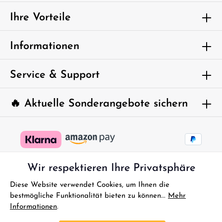
Ich habe die
Datenschutzbestimmungen
zur Kenntnis
genommen und die
AGB
gelesen und bin mit ihnen
Ihre Vorteile
einverstanden.
Um weiterzugehen, geben Sie die oben
Informationen
abgebildeten Zeichen ein*
Service & Support
🔥 Aktuelle Sonderangebote sichern
Wir respektieren Ihre Privatsphäre
Diese Website verwendet Cookies, um Ihnen die
bestmögliche Funktionalität bieten zu können...
Mehr
Informationen
.
* Alle Preise inkl. gesetzl. Mehrwertsteuer zzgl.
Versandkosten
und