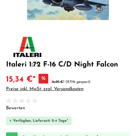
Italeri 1:72 F-16 C/D Night Falcon
15,34 €*
%
16,99 €*
(9.71% gespart)
Preise inkl. MwSt. zzgl. Versandkosten
Durchschnittliche Bewertung von 0 von 5 Sternen
Bewerten
Verfügbar, Lieferzeit: 2-4 Tage*