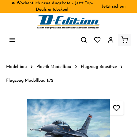
🔥 Wöchentlich neue Angebote – Jetzt Top-
Jetzt sichern
inhalt springen
Deals entdecken!
Modellbau
Plastik Modellbau
Flugzeug Bausätze
Flugzeug Modellbau 1:72