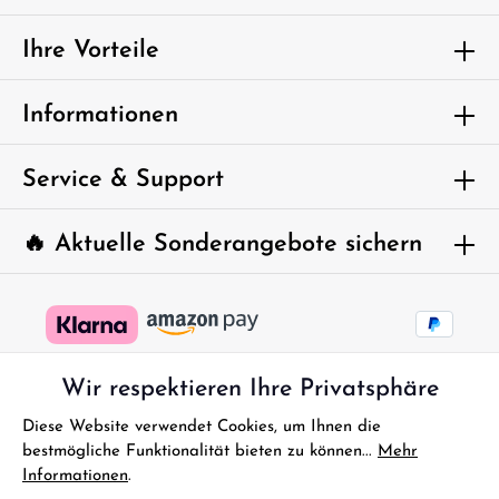
Ich habe die
Datenschutzbestimmungen
zur Kenntnis
genommen und die
AGB
gelesen und bin mit ihnen
Ihre Vorteile
einverstanden.
Um weiterzugehen, geben Sie die oben
Informationen
abgebildeten Zeichen ein*
Service & Support
🔥 Aktuelle Sonderangebote sichern
Wir respektieren Ihre Privatsphäre
Diese Website verwendet Cookies, um Ihnen die
bestmögliche Funktionalität bieten zu können...
Mehr
Informationen
.