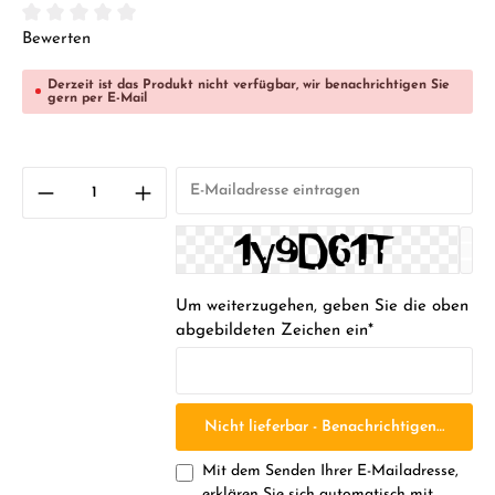
Durchschnittliche Bewertung von 0 von 5 Sternen
Bewerten
Derzeit ist das Produkt nicht verfügbar, wir benachrichtigen Sie
gern per E-Mail
Um weiterzugehen, geben Sie die oben
abgebildeten Zeichen ein*
Nicht lieferbar - Benachrichtigen Sie mic
Mit dem Senden Ihrer E-Mailadresse,
erklären Sie sich automatisch mit