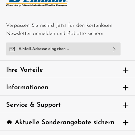
Verpassen Sie nichts! Jetzt für den kostenlosen
Newsletter anmelden und Rabatte sichern.
E-Mail-Adresse*
Ich habe die
Datenschutzbestimmungen
zur Kenntnis
genommen und die
AGB
gelesen und bin mit ihnen
Ihre Vorteile
einverstanden.
Um weiterzugehen, geben Sie die oben
Informationen
abgebildeten Zeichen ein*
Service & Support
🔥 Aktuelle Sonderangebote sichern