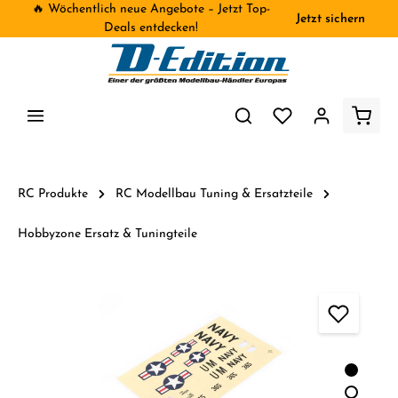
🔥 Wöchentlich neue Angebote – Jetzt Top-
Jetzt sichern
inhalt springen
Deals entdecken!
RC Produkte
RC Modellbau Tuning & Ersatzteile
Hobbyzone Ersatz & Tuningteile