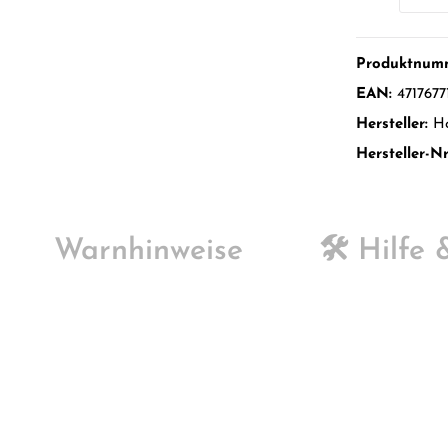
Produktnum
EAN:
4717677
Hersteller:
H
Hersteller-Nr
Warnhinweise
🛠️ Hilfe