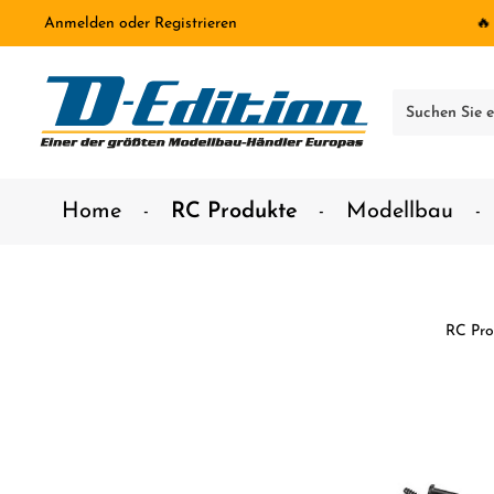
Anmelden
oder
Registrieren
🔥
inhalt springen
Home
RC Produkte
Modellbau
RC Pro