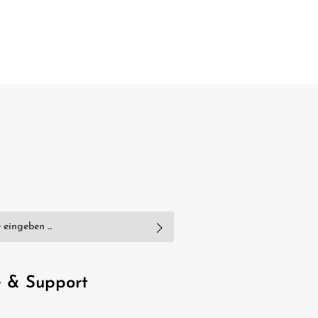
nschutzbestimmungen
zur Kenntnis
e
AGB
gelesen und bin mit ihnen
e & Support
, geben Sie die oben