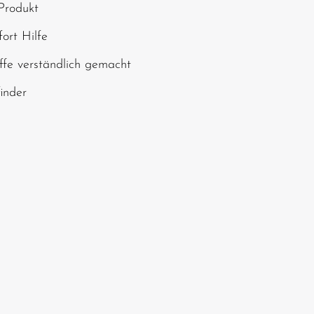
Produkt
chen ein*
ort Hilfe
ffe verständlich gemacht
finder