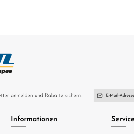
E-Mail-Adresse*
letter anmelden und Rabatte sichern.
Ich habe die
Date
genommen und di
Informationen
Servic
einverstanden.
Um weiterzugehen