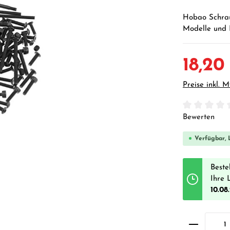
Hobao Schrau
Modelle und E
18,20
Preise inkl. 
Durchschnittl
Bewerten
Verfügbar, L
Beste
Ihre 
10.08