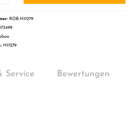
mer:
ROB-H11279
173499
obao
.:
H11279
 & Service
Bewertungen