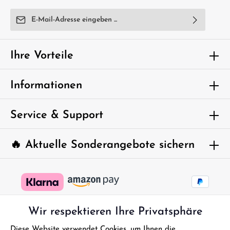
E-Mail-Adresse*
Ich habe die
Datenschutzbestimmungen
zur Kenntnis
genommen und die
AGB
gelesen und bin mit ihnen
Ihre Vorteile
einverstanden.
Um weiterzugehen, geben Sie die oben
Informationen
abgebildeten Zeichen ein*
Service & Support
🔥 Aktuelle Sonderangebote sichern
Wir respektieren Ihre Privatsphäre
Diese Website verwendet Cookies, um Ihnen die