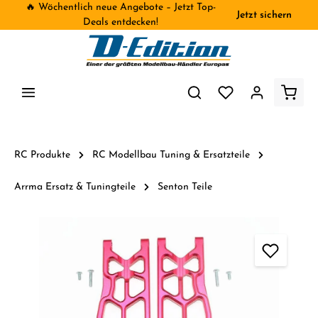
🔥 Wöchentlich neue Angebote – Jetzt Top-
Jetzt sichern
inhalt springen
Deals entdecken!
RC Produkte
RC Modellbau Tuning & Ersatzteile
Arrma Ersatz & Tuningteile
Senton Teile