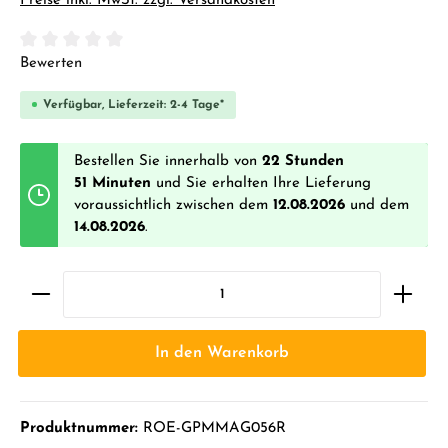
Preise inkl. MwSt. zzgl. Versandkosten
Durchschnittliche Bewertung von 0 von 5 Sternen
Bewerten
Verfügbar, Lieferzeit: 2-4 Tage*
Bestellen Sie innerhalb von
22 Stunden
51 Minuten
und Sie erhalten Ihre Lieferung
voraussichtlich zwischen dem
12.08.2026
und dem
14.08.2026
.
In den Warenkorb
Produktnummer:
ROE-GPMMAG056R