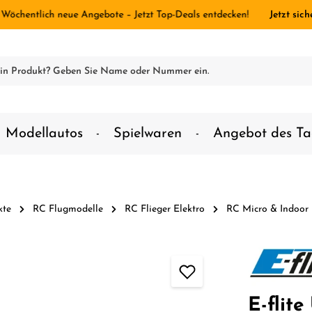
 Wöchentlich neue Angebote – Jetzt Top-Deals entdecken!
Jetzt sich
Modellautos
Spielwaren
Angebot des Ta
kte
RC Flugmodelle
RC Flieger Elektro
RC Micro & Indoor
E-flit