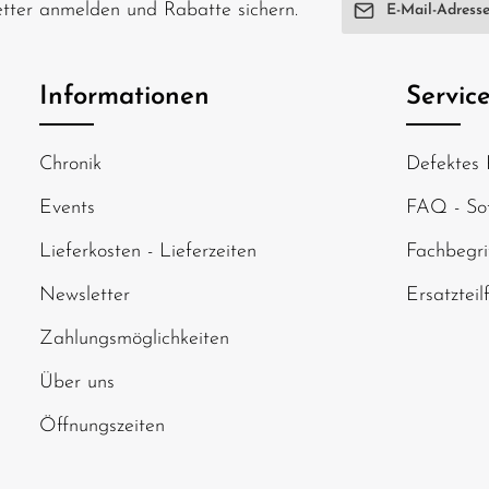
E-Mail-Adresse*
Kabel 1x Bedienungsanleitung
letter anmelden und Rabatte sichern.
Erforderliches Zub
gere Akku-
mit mindes
Ich habe die
Date
enthalten) Das Spektrum S100 überzeu
re-
auf ganzer 
genommen und di
Volle Komp
Informationen
Servic
einverstanden.
und Smart G2 Akkus L
kku
über eine einzi
sicher, effizi
Um weiterzugehen
Maße – ide
ung unter
USB-C Powe
Chronik
Defektes 
abgebildeten Zei
hsenen.
Leistungsausbeute S
Technologi
Events
FAQ - Sof
ACHTUNG! 
14 Jahren.
Aufsicht v
Lieferkosten - Lieferzeiten
Fachbegri
Newsletter
Ersatzteil
Zahlungsmöglichkeiten
Über uns
Öffnungszeiten