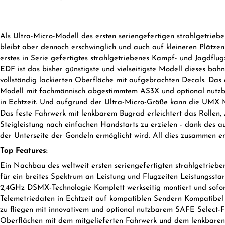
Als Ultra-Micro-Modell des ersten seriengefertigen strahlgetrie
bleibt aber dennoch erschwinglich und auch auf kleineren Plätzen
erstes in Serie gefertigtes strahlgetriebenes Kampf- und Jagdfl
EDF ist das bisher günstigste und vielseitigste Modell dieses bahn
vollständig lackierten Oberfläche mit aufgebrachten Decals. Da
Modell mit fachmännisch abgestimmtem AS3X und optional nutzba
in Echtzeit. Und aufgrund der Ultra-Micro-Größe kann die UMX M
Das feste Fahrwerk mit lenkbarem Bugrad erleichtert das Rollen
Steigleistung nach einfachen Handstarts zu erzielen - dank des
der Unterseite der Gondeln ermöglicht wird. All dies zusammen er
Top Features:
Ein Nachbau des weltweit ersten seriengefertigten strahlgetrie
für ein breites Spektrum an Leistung und Flugzeiten Leistungs
2,4GHz DSMX-Technologie Komplett werkseitig montiert und sofor
Telemetriedaten in Echtzeit auf kompatiblen Sendern Kompatibel
zu fliegen mit innovativem und optional nutzbarem SAFE Select-F
Oberflächen mit dem mitgelieferten Fahrwerk und dem lenkbaren 