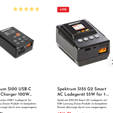
4.11
%
Durchschnittliche Bewertung von 5 von 5 Sternen
rum S100 USB-C
Spektrum S155 G2 Smart
 Charger 100W
AC Ladegerät 55W für 1-
erät mit IC3- und
4S LiPo NiMH IC3 IC5
tarkes USB-C Ladegerät für
Spektrum S155 G2 Smart AC Ladegerät mit
us Dieses Produkt im kompakten
55W Leistung Dieses Produkt im kompakten
schluss
LCD-Display
erzeugt durch eine ausgewogene
Format überzeugt durch eine ausgewogene
n aus Leistung, Technik und
Kombination aus Leistung, Technik und