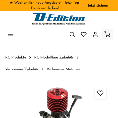
🔥 Wöchentlich neue Angebote – Jetzt Top-
Jetzt sichern
inhalt springen
Deals entdecken!
RC Produkte
RC Modellbau Zubehör
Verbrenner Zubehör
Verbrenner Motoren