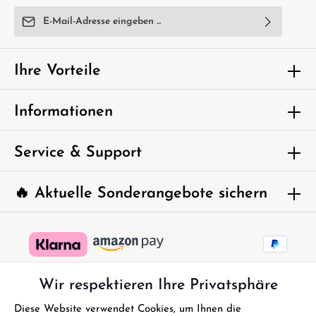
E-Mail-Adresse*
Ich habe die
Datenschutzbestimmungen
zur Kenntnis
genommen und die
AGB
gelesen und bin mit ihnen
Ihre Vorteile
einverstanden.
Um weiterzugehen, geben Sie die oben
Informationen
abgebildeten Zeichen ein*
Service & Support
🔥 Aktuelle Sonderangebote sichern
Wir respektieren Ihre Privatsphäre
Diese Website verwendet Cookies, um Ihnen die