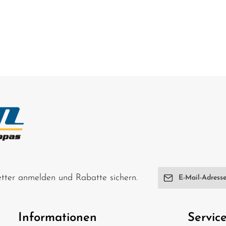
E-Mail-Adresse*
letter anmelden und Rabatte sichern.
Ich habe die
Date
genommen und di
Informationen
Servic
einverstanden.