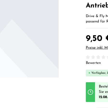
Antrie
Drive & Fly M
passend für 
9,50 
Preise inkl. 
Durchschnittl
Bewerten
Verfügbar, L
Beste
Sie e
12.08