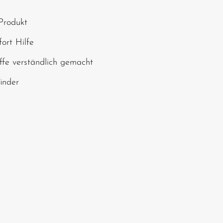
, geben Sie die oben
Produkt
chen ein*
ort Hilfe
ffe verständlich gemacht
finder