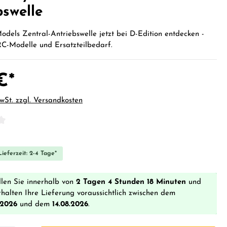
bswelle
odels Zentral-Antriebswelle jetzt bei D-Edition entdecken -
RC-Modelle und Ersatzteilbedarf.
€*
MwSt. zzgl. Versandkosten
iche Bewertung von 0 von 5 Sternen
ieferzeit: 2-4 Tage*
llen Sie innerhalb von
2 Tagen 4 Stunden 18 Minuten
und
rhalten Ihre Lieferung voraussichtlich zwischen dem
.2026
und dem
14.08.2026
.