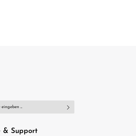
nschutzbestimmungen
zur Kenntnis
e
AGB
gelesen und bin mit ihnen
e & Support