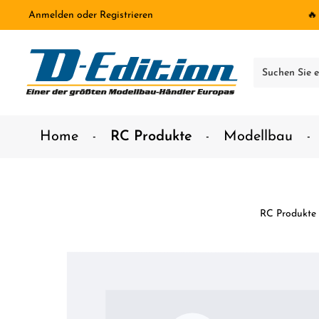
Anmelden
oder
Registrieren
🔥
inhalt springen
Home
RC Produkte
Modellbau
RC Produkte