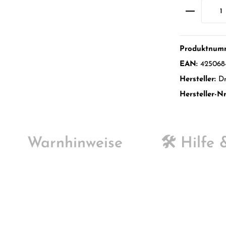
Produktnum
EAN:
425068
Hersteller:
Dr
Hersteller-Nr
Warnhinweise
🛠️ Hilfe