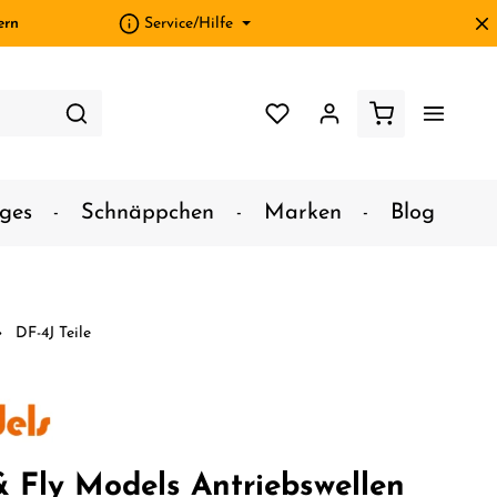
ern
Service/Hilfe
ges
Schnäppchen
Marken
Blog
DF-4J Teile
& Fly Models Antriebswellen