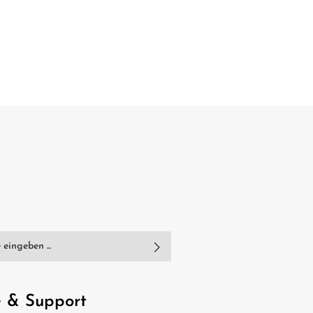
nschutzbestimmungen
zur Kenntnis
e
AGB
gelesen und bin mit ihnen
e & Support