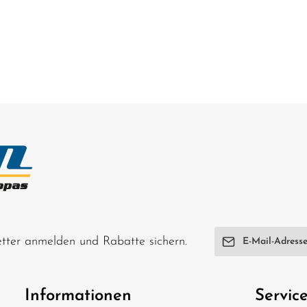
E-Mail-Adresse*
letter anmelden und Rabatte sichern.
Ich habe die
Date
genommen und di
Informationen
Servic
einverstanden.