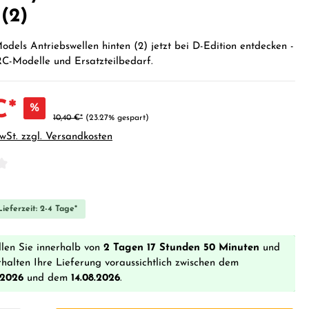
 (2)
odels Antriebswellen hinten (2) jetzt bei D-Edition entdecken -
RC-Modelle und Ersatzteilbedarf.
€*
%
10,40 €*
(23.27% gespart)
MwSt. zzgl. Versandkosten
iche Bewertung von 0 von 5 Sternen
ieferzeit: 2-4 Tage*
llen Sie innerhalb von
2 Tagen 17 Stunden 50 Minuten
und
rhalten Ihre Lieferung voraussichtlich zwischen dem
.2026
und dem
14.08.2026
.