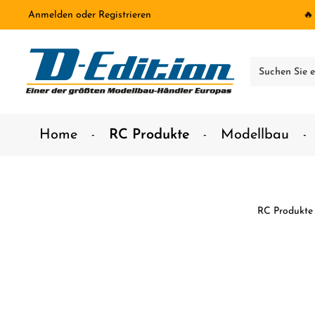
Anmelden
oder
Registrieren
🔥
inhalt springen
Home
RC Produkte
Modellbau
RC Produkte