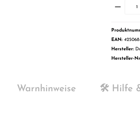
Produktnum
EAN:
425068
Hersteller:
Dr
Hersteller-Nr
Warnhinweise
🛠️ Hilfe