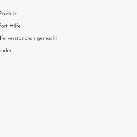
, geben Sie die oben
Produkt
chen ein*
ort Hilfe
ffe verständlich gemacht
finder