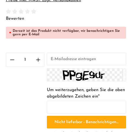
Preise inkl. MwSt. zzgl. Versandkosten
Durchschnittliche Bewertung von 0 von 5 Sternen
Bewerten
Derzeit ist das Produkt nicht verfügbar, wir benachrichtigen Sie
gern per E-Mail
Um weiterzugehen, geben Sie die oben
abgebildeten Zeichen ein*
Nicht lieferbar - Benachrichtigen Sie mic