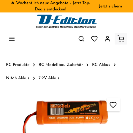
🔥 Wöchentlich neue Angebote – Jetzt Top-
Jetzt sichern
inhalt springen
Deals entdecken!
RC Produkte
RC Modellbau Zubehör
RC Akkus
NiMh Akkus
7,2V Akkus