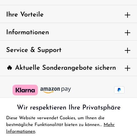
Ich habe die
Datenschutzbestimmungen
zur Kenntnis
genommen und die
AGB
gelesen und bin mit ihnen
Ihre Vorteile
einverstanden.
Um weiterzugehen, geben Sie die oben
Informationen
abgebildeten Zeichen ein*
Service & Support
🔥 Aktuelle Sonderangebote sichern
Wir respektieren Ihre Privatsphäre
Diese Website verwendet Cookies, um Ihnen die
bestmögliche Funktionalität bieten zu können...
Mehr
Informationen
.