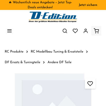
🔥 Wöchentlich neue Angebote – Jetzt Top-
Jetzt sichern
inhalt springen
Deals entdecken!
RC Produkte
RC Modellbau Tuning & Ersatzteile
DF Ersatz & Tuningteile
Andere DF Teile