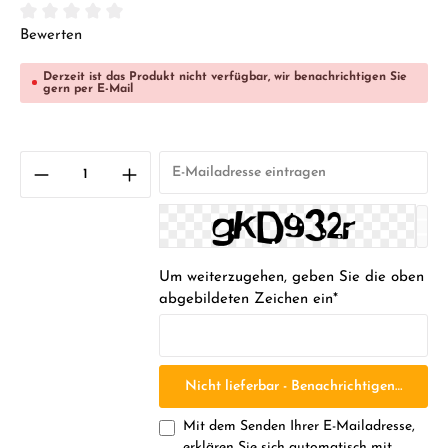
Durchschnittliche Bewertung von 0 von 5 Sternen
Bewerten
Derzeit ist das Produkt nicht verfügbar, wir benachrichtigen Sie
gern per E-Mail
Um weiterzugehen, geben Sie die oben
abgebildeten Zeichen ein*
Nicht lieferbar - Benachrichtigen Sie mic
Mit dem Senden Ihrer E-Mailadresse,
erklären Sie sich automatisch mit