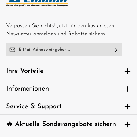
Verpassen Sie nichts! Jetzt für den kostenlosen
Newsletter anmelden und Rabatte sichern.
E-Mail-Adresse*
Ich habe die
Datenschutzbestimmungen
zur Kenntnis
genommen und die
AGB
gelesen und bin mit ihnen
Ihre Vorteile
einverstanden.
Um weiterzugehen, geben Sie die oben
Informationen
abgebildeten Zeichen ein*
Service & Support
🔥 Aktuelle Sonderangebote sichern