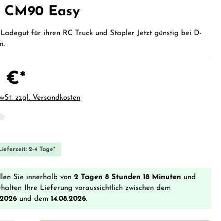
t CM90 Easy
Ladegut für ihren RC Truck und Stapler Jetzt günstig bei D-
n.
 €*
MwSt. zzgl. Versandkosten
iche Bewertung von 0 von 5 Sternen
ieferzeit: 2-4 Tage*
llen Sie innerhalb von
2 Tagen 8 Stunden 18 Minuten
und
rhalten Ihre Lieferung voraussichtlich zwischen dem
.2026
und dem
14.08.2026
.