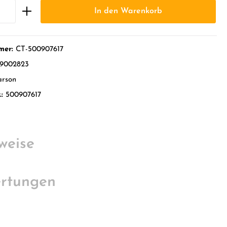
In den Warenkorb
mer:
CT-500907617
9002823
arson
.:
500907617
weise
rtungen