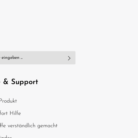
nschutzbestimmungen
zur Kenntnis
e
AGB
gelesen und bin mit ihnen
e & Support
, geben Sie die oben
Produkt
chen ein*
ort Hilfe
ffe verständlich gemacht