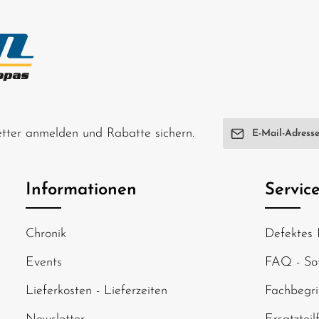
E-Mail-Adresse*
letter anmelden und Rabatte sichern.
Ich habe die
Date
genommen und di
Informationen
Servic
einverstanden.
Um weiterzugehen
Chronik
Defektes 
abgebildeten Zei
Events
FAQ - Sof
Lieferkosten - Lieferzeiten
Fachbegri