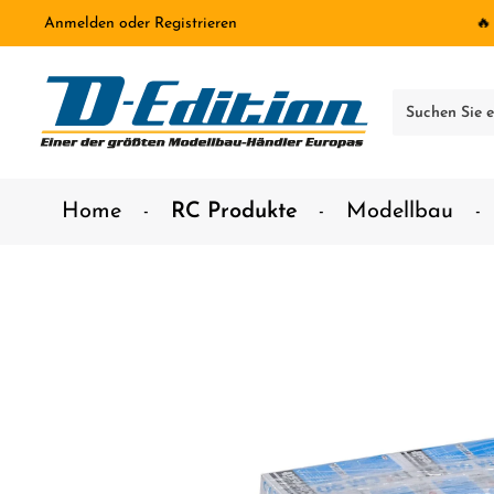
Anmelden
oder
Registrieren
🔥
inhalt springen
Home
RC Produkte
Modellbau