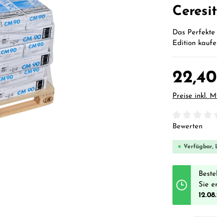
Ceresi
Das Perfekte 
Edition kaufe
22,40
Preise inkl. 
Durchschnittl
Bewerten
Verfügbar, L
Beste
Sie e
12.08