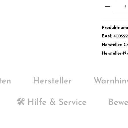
Produktnum
EAN:
400529
Hersteller:
C
Hersteller-Nr
ten
Hersteller
Warnhin
🛠️ Hilfe & Service
Bewe