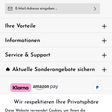
E-Mail-Adresse*
Ich habe die
Datenschutzbestimmungen
zur Kenntnis
genommen und die
AGB
gelesen und bin mit ihnen
Ihre Vorteile
einverstanden.
Um weiterzugehen, geben Sie die oben
Informationen
abgebildeten Zeichen ein*
Service & Support
🔥 Aktuelle Sonderangebote sichern
Wir respektieren Ihre Privatsphäre
Diese Website verwendet Cookies, um Ihnen die