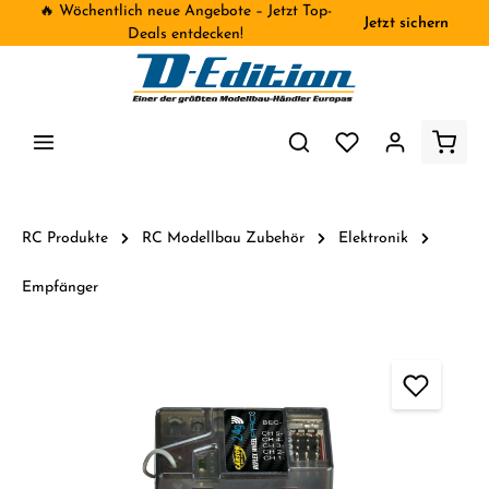
🔥 Wöchentlich neue Angebote – Jetzt Top-
Jetzt sichern
inhalt springen
Deals entdecken!
RC Produkte
RC Modellbau Zubehör
Elektronik
Empfänger