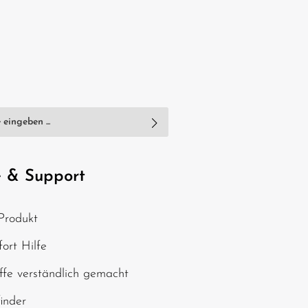
nschutzbestimmungen
zur Kenntnis
e
AGB
gelesen und bin mit ihnen
e & Support
, geben Sie die oben
Produkt
chen ein*
ort Hilfe
ffe verständlich gemacht
finder