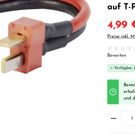
auf T-
4,99 
Preise inkl. 
Durchschnittl
Bewerten
Verfügbar, L
Beste
erhal
und 