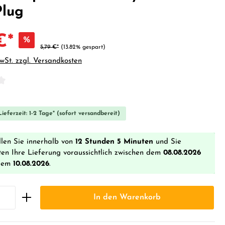
Plug
€*
%
5,79 €*
(13.82% gespart)
MwSt. zzgl. Versandkosten
iche Bewertung von 0 von 5 Sternen
ieferzeit: 1-2 Tage* (sofort versandbereit)
llen Sie innerhalb von
12 Stunden 5 Minuten
und Sie
ten Ihre Lieferung voraussichtlich zwischen dem
08.08.2026
dem
10.08.2026
.
In den Warenkorb