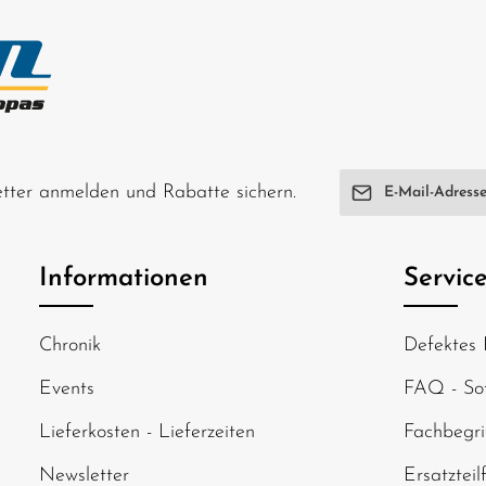
E-Mail-Adresse*
letter anmelden und Rabatte sichern.
Ich habe die
Date
genommen und di
Informationen
Servic
einverstanden.
Um weiterzugehen
Chronik
Defektes 
abgebildeten Zei
Events
FAQ - Sof
Lieferkosten - Lieferzeiten
Fachbegri
Newsletter
Ersatzteil