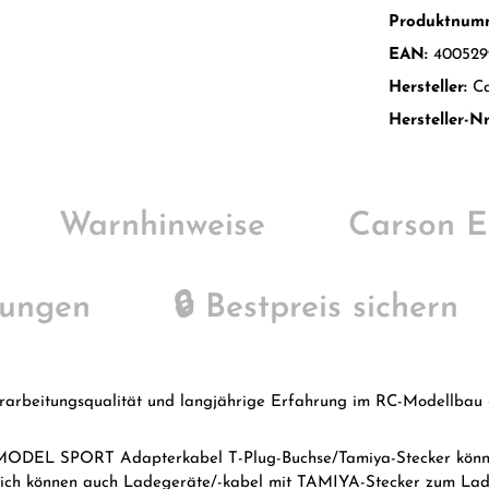
Produktnum
EAN:
400529
Hersteller:
C
Hersteller-Nr
Warnhinweise
Carson Er
tungen
🔒 Bestpreis sichern
rarbeitungsqualität und langjährige Erfahrung im RC-Modellbau - 
ODEL SPORT Adapterkabel T-Plug-Buchse/Tamiya-Stecker können
lich können auch Ladegeräte/-kabel mit TAMIYA-Stecker zum Lade