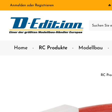
Anmelden
oder
Registrieren
🔥
inhalt springen
Home
RC Produkte
Modellbau
RC Pro