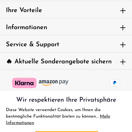
Ich habe die
Datenschutzbestimmungen
zur Kenntnis
genommen und die
AGB
gelesen und bin mit ihnen
Ihre Vorteile
einverstanden.
Um weiterzugehen, geben Sie die oben
Informationen
abgebildeten Zeichen ein*
Service & Support
🔥 Aktuelle Sonderangebote sichern
Wir respektieren Ihre Privatsphäre
Diese Website verwendet Cookies, um Ihnen die
bestmögliche Funktionalität bieten zu können...
Mehr
Informationen
.
* Alle Preise inkl. gesetzl. Mehrwertsteuer zzgl.
Versandkosten
und