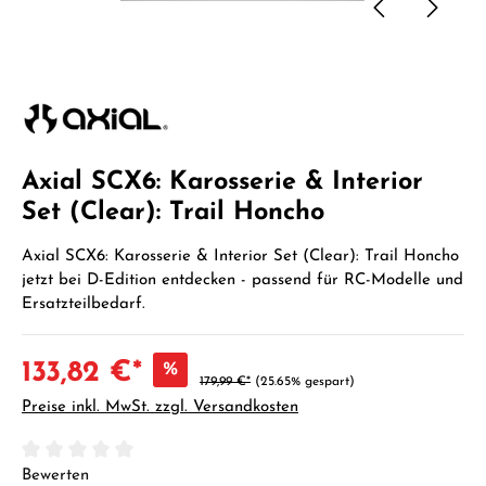
Axial SCX6: Karosserie & Interior
Set (Clear): Trail Honcho
Axial SCX6: Karosserie & Interior Set (Clear): Trail Honcho
jetzt bei D-Edition entdecken - passend für RC-Modelle und
Ersatzteilbedarf.
133,82 €*
%
179,99 €*
(25.65% gespart)
Preise inkl. MwSt. zzgl. Versandkosten
Durchschnittliche Bewertung von 0 von 5 Sternen
Bewerten