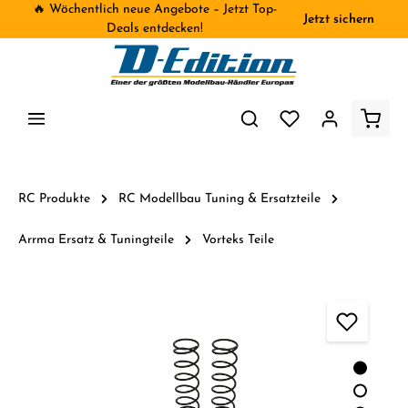
🔥 Wöchentlich neue Angebote – Jetzt Top-
Jetzt sichern
inhalt springen
Deals entdecken!
RC Produkte
RC Modellbau Tuning & Ersatzteile
Arrma Ersatz & Tuningteile
Vorteks Teile