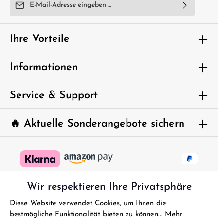
E-Mail-Adresse*
Ich habe die
Datenschutzbestimmungen
zur Kenntnis
genommen und die
AGB
gelesen und bin mit ihnen
Ihre Vorteile
einverstanden.
Um weiterzugehen, geben Sie die oben
Informationen
abgebildeten Zeichen ein*
Service & Support
🔥 Aktuelle Sonderangebote sichern
Wir respektieren Ihre Privatsphäre
Diese Website verwendet Cookies, um Ihnen die
bestmögliche Funktionalität bieten zu können...
Mehr