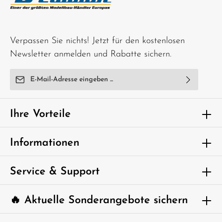
Verpassen Sie nichts! Jetzt für den kostenlosen
Newsletter anmelden und Rabatte sichern.
E-Mail-Adresse*
Ich habe die
Datenschutzbestimmungen
zur Kenntnis
genommen und die
AGB
gelesen und bin mit ihnen
Ihre Vorteile
einverstanden.
Um weiterzugehen, geben Sie die oben
Informationen
abgebildeten Zeichen ein*
Service & Support
🔥 Aktuelle Sonderangebote sichern