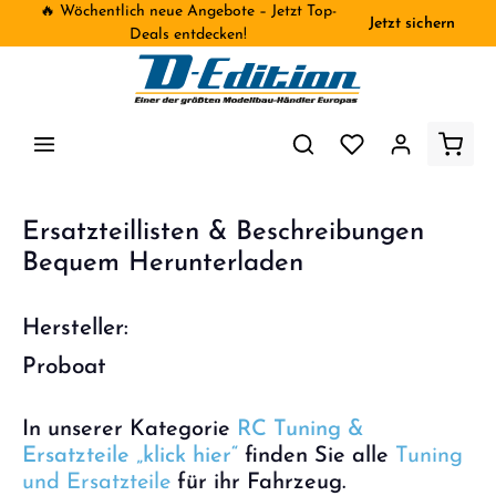
🔥 Wöchentlich neue Angebote – Jetzt Top-
Jetzt sichern
inhalt springen
Deals entdecken!
Ersatzteillisten & Beschreibungen
Bequem Herunterladen
Hersteller:
Proboat
In unserer Kategorie
RC Tuning &
Ersatzteile „klick hier“
finden Sie alle
Tuning
und Ersatzteile
für ihr Fahrzeug.