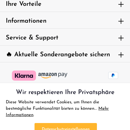
genommen und die
AGB
gelesen und bin mit ihnen
Ihre Vorteile
einverstanden.
Um weiterzugehen, geben Sie die oben
Informationen
abgebildeten Zeichen ein*
Service & Support
🔥 Aktuelle Sonderangebote sichern
Wir respektieren Ihre Privatsphäre
Diese Website verwendet Cookies, um Ihnen die
bestmögliche Funktionalität bieten zu können...
Mehr
Informationen
.
* Alle Preise inkl. gesetzl. Mehrwertsteuer zzgl.
Versandkosten
und
ggf. Nachnahmegebühren, wenn nicht anders angegeben.
Datenschutzeinstellungen