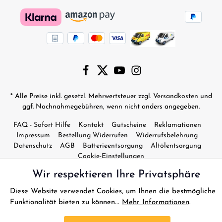
* Alle Preise inkl. gesetzl. Mehrwertsteuer zzgl.
Versandkosten
und
ggf. Nachnahmegebühren, wenn nicht anders angegeben.
FAQ - Sofort Hilfe
Kontakt
Gutscheine
Reklamationen
Impressum
Bestellung Widerrufen
Widerrufsbelehrung
Datenschutz
AGB
Batterieentsorgung
Altölentsorgung
Cookie-Einstellungen
Wir respektieren Ihre Privatsphäre
© 2026 D-Edition RC Modellbau - with
by
Zenit Design
Diese Website verwendet Cookies, um Ihnen die bestmögliche
Funktionalität bieten zu können...
Mehr Informationen
.