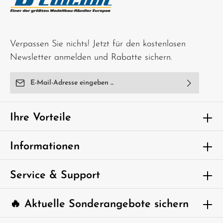
Verpassen Sie nichts! Jetzt für den kostenlosen
Newsletter anmelden und Rabatte sichern.
E-Mail-Adresse*
Ich habe die
Datenschutzbestimmungen
zur Kenntnis
genommen und die
AGB
gelesen und bin mit ihnen
Ihre Vorteile
einverstanden.
Um weiterzugehen, geben Sie die oben
Informationen
abgebildeten Zeichen ein*
Service & Support
🔥 Aktuelle Sonderangebote sichern