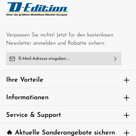
Verpassen Sie nichts! Jetzt für den kostenlosen
Newsletter anmelden und Rabatte sichern.
E-Mail-Adresse*
Ich habe die
Datenschutzbestimmungen
zur Kenntnis
genommen und die
AGB
gelesen und bin mit ihnen
Ihre Vorteile
einverstanden.
Um weiterzugehen, geben Sie die oben
Informationen
abgebildeten Zeichen ein*
Service & Support
🔥 Aktuelle Sonderangebote sichern