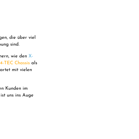
en, die über viel
ung sind.
nern, wie den
X-
4-TEC Chassis
als
rtet mit vielen
ren Kunden im
ist uns ins Auge