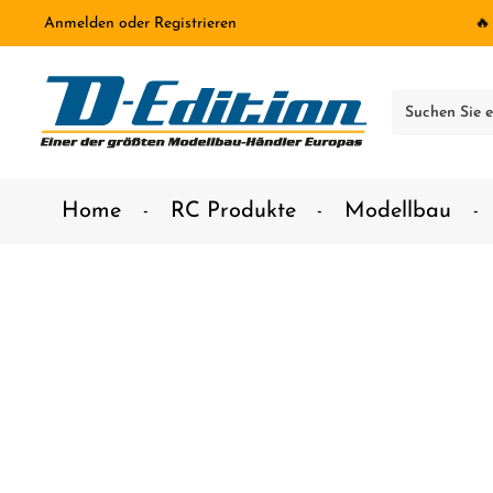
Anmelden
oder
Registrieren
🔥
inhalt springen
Home
RC Produkte
Modellbau