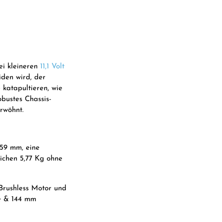
ei kleineren
11,1 Volt
iden wird, der
katapultieren, wie
obustes Chassis-
rwöhnt.
459 mm, eine
ichen 5,77 Kg ohne
Brushless Motor und
e & 144 mm