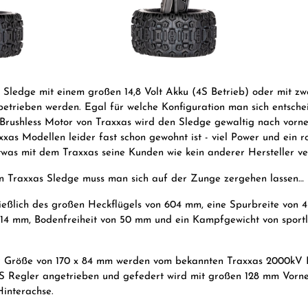
Sledge mit einem großen 14,8 Volt Akku (4S Betrieb) oder mit zw
betrieben werden. Egal für welche Konfiguration man sich entsche
Brushless Motor von Traxxas wird den Sledge gewaltig nach vorne 
xas Modellen leider fast schon gewohnt ist - viel Power und ein r
twas mit dem Traxxas seine Kunden wie kein anderer Hersteller ve
n Traxxas Sledge muss man sich auf der Zunge zergehen lassen…
ießlich des großen Heckflügels von 604 mm, eine Spurbreite von 
14 mm, Bodenfreiheit von 50 mm und ein Kampfgewicht von sportl
er Größe von 170 x 84 mm werden vom bekannten Traxxas 2000kV 
 Regler angetrieben und gefedert wird mit großen 128 mm Vorn
interachse.