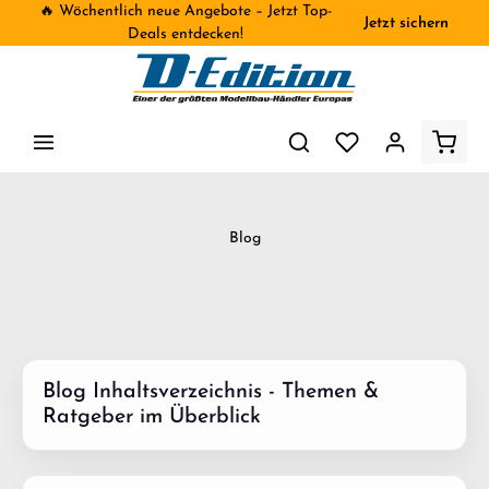
🔥 Wöchentlich neue Angebote – Jetzt Top-
Jetzt sichern
inhalt springen
Deals entdecken!
Blog
Blog Inhaltsverzeichnis - Themen &
Ratgeber im Überblick