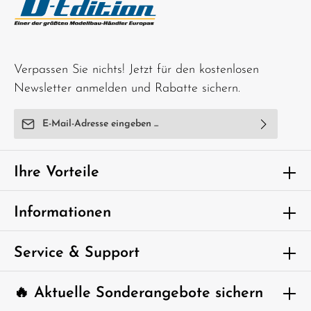
Verpassen Sie nichts! Jetzt für den kostenlosen
Newsletter anmelden und Rabatte sichern.
E-Mail-Adresse*
Ich habe die
Datenschutzbestimmungen
zur Kenntnis
genommen und die
AGB
gelesen und bin mit ihnen
Ihre Vorteile
einverstanden.
Um weiterzugehen, geben Sie die oben
Informationen
abgebildeten Zeichen ein*
Service & Support
🔥 Aktuelle Sonderangebote sichern